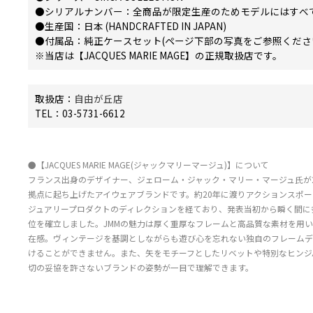
●シリアルナンバー：全商品が限定生産のためモデルにはすべ
●生産国：日本 (HANDCRAFTED IN JAPAN)
●付属品：純正ケースセット(ページ下部の写真をご参照くださ
※当店は【JACQUES MARIE MAGE】の正規取扱店です。
取扱店：
自由が丘店
TEL：03-5731-6612
●【JACQUES MARIE MAGE(ジャックマリーマージュ)】について
フランス出身のデザイナー、ジェローム・ジャック・マリー・マージュ氏が2
拠点に起ち上げたアイウェアブランドです。約20年に渡りアクションスポ
ジュアリープロダクトのディレクションを経ており、発表当初から瞬く間に
位を確立しました。JMMの魅力は厚く重厚なフレームと高品質な素材を用
在感。ヴィンテージを基調としながらも遊び心を忘れない独自のフレームデ
けることができません。また、矢をモチーフとしたリベットや特別なヒンジ
切の妥協を許さないブランドの姿勢が一目で理解できます。