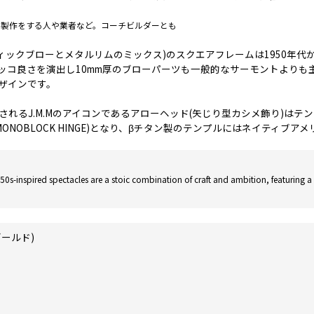
・製作をする人や業者など。コーチビルダーとも
スティックブローとメタルリムのミックス)のスクエアフレームは1950年
ッコ良さを演出し10mm厚のブローパーツも一般的なサーモントよりも
ザインです。
れるJ.M.Mのアイコンであるアローヘッド(矢じり型カシメ飾り)は
MONOBLOCK HINGE)となり、βチタン製のテンプルにはネイティ
prominent acetate brow with a sleek titanium lens rim, and finely
ールド)