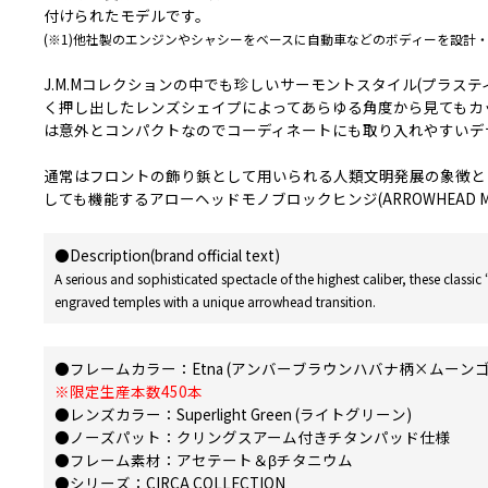
付けられたモデルです。
(※1)他社製のエンジンやシャシーをベースに自動車などのボディーを設計
J.M.Mコレクションの中でも珍しいサーモントスタイル(プラ
く押し出したレンズシェイプによってあらゆる角度から見てもカ
は意外とコンパクトなのでコーディネートにも取り入れやすいデ
通常はフロントの飾り鋲として用いられる人類文明発展の象徴とさ
しても機能するアローヘッドモノブロックヒンジ(ARROWHEAD 
●Description(brand official text)
A serious and sophisticated spectacle of the highest caliber, these classic ‘50s-inspired spectacles are a stoic combination of craft and ambition, featuring a 
engraved temples with a unique arrowhead transition.
●フレームカラー：Etna (アンバーブラウンハバナ柄×ムーンゴ
※限定生産本数450本
●レンズカラー：Superlight Green (ライトグリーン)
●ノーズパット：クリングスアーム付きチタンパッド仕様
●フレーム素材：アセテート＆βチタニウム
●シリーズ：CIRCA COLLECTION