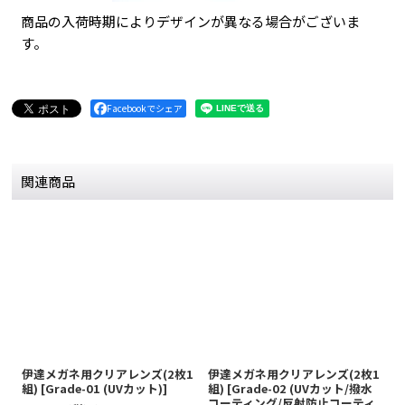
商品の入荷時期によりデザインが異なる場合がございま
す。
Facebookでシェア
関連商品
伊達メガネ用クリアレンズ(2枚1
伊達メガネ用クリアレンズ(2枚1
伊
組)
[
Grade-01 (UVカット)
]
組)
[
Grade-02 (UVカット/撥水
[
コーティング/反射防止コーティ
テ