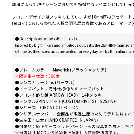
調和によって現代シーンにおいても特徴的なアイコンとして目元
フロントデザインはスッキリしていますが10mm厚のアセテー
(ヨロイ)にあしらわれた人類文明発展の象徴であるアローマーク(ARR
●Description(brand official text)
Inspired by big thinkers and ambitious outcasts, the ZEPHIRIN(named after
silhouette, these spectacles are perfect for everyday use by the cultural 
●フレームカラー：Maverick (ブラック×クリア)
※限定生産本数：500本
●レンズカラー：Iris (パープル)
●ノーズパット：海外仕様(低めのノーズパット)
●フロント飾り鋲(ARROW HEAD)：14Kメッキ
●テンプル2PINリベット(CUSTOM RIVETS)：925silver
●シリーズ：CIRCA COLLECTION
●シリアルナンバー：全商品が限定生産のためモデルにはすべ
●生産国：日本 (HAND CRAFTED IN JAPAN)
●付属品：純正ケースセット(ページ下部の写真をご参照くださ
※当店は【JACQUES MARIE MAGE】の正規取扱店です。