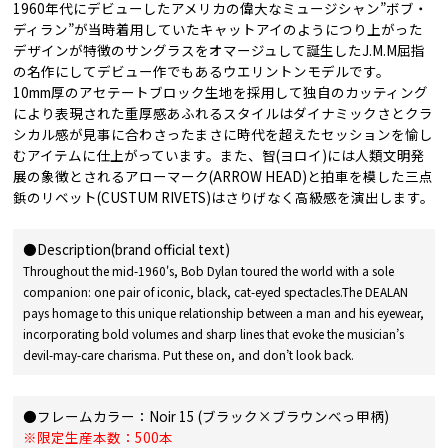
1960年代にデビューしたアメリカの偉大なミュージシャン”ボブ・
ディラン”が当時着用していたキャットアイのようにつり上がった
デザインが特徴のサングラスをオマージュして誕生したJ.M.M屈指
の名作にしてデビュー作でもあるウエリントンモデルです。
10mm厚のアセテートブロック生地を採用して独自のカッティング
により表現された重厚感あふれるスタイルはダイナミックさとクラ
シカル感が見事に合わさったまさに時代を超えたセッションを愉し
むアイテムに仕上がっています。また、智(ヨロイ)には人類文明発
展の象徴とされるアローマーク(ARROW HEAD)と拍車を模した三点
鋲のリベット(CUSTUM RIVETS)はさりげなく高級感を演出します。
●Description(brand official text)
Throughout the mid-1960's, Bob Dylan toured the world with a sole
companion: one pair of iconic, black, cat-eyed spectacles.The DEALAN
pays homage to this unique relationship between a man and his eyewear,
incorporating bold volumes and sharp lines that evoke the musician’s
devil-may-care charisma. Put these on, and don’t look back.
●フレームカラー：Noir 15 (ブラック×ブラウンべっ甲柄)
※限定生産本数：500本