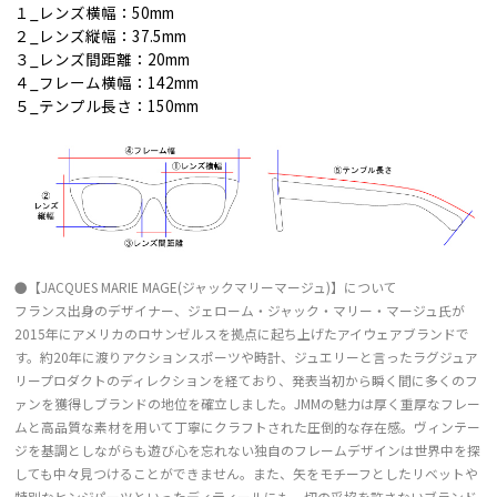
１_レンズ横幅：50mm
２_レンズ縦幅：37.5mm
３_レンズ間距離：20mm
４_フレーム横幅：142mm
５_テンプル長さ：150mm
●【JACQUES MARIE MAGE(ジャックマリーマージュ)】について
フランス出身のデザイナー、ジェローム・ジャック・マリー・マージュ氏が
2015年にアメリカのロサンゼルスを拠点に起ち上げたアイウェアブランドで
す。約20年に渡りアクションスポーツや時計、ジュエリーと言ったラグジュア
リープロダクトのディレクションを経ており、発表当初から瞬く間に多くのフ
ァンを獲得しブランドの地位を確立しました。JMMの魅力は厚く重厚なフレー
ムと高品質な素材を用いて丁寧にクラフトされた圧倒的な存在感。ヴィンテー
ジを基調としながらも遊び心を忘れない独自のフレームデザインは世界中を探
しても中々見つけることができません。また、矢をモチーフとしたリベットや
特別なヒンジパーツといったディティールにも一切の妥協を許さないブランド