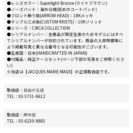
●レンズカラー：Superlight Bronze (ライトブラウン)
●ノーズパット：海外仕様(低めのコートパッド)
●フロント飾り鋲(ARROW HEAD)：18Kメッキ
●テンプル三点鋲(CUSTOM RIVETS)：10Kソリッド
●シリーズ：CIRCA COLLECTION
●シリアルナンバー：全商品が限定生産のためモデルにはすべ
てシリアルナンバーが刻印されています。商品の入荷時期等に
より掲載写真と異なる番号となる可能性がございます。
●生産国：日本(HANDCRAFTED IN JAPAN)
●付属品：純正ケースセット(ページ下部の写真をご参照くださ
い)
※当店は【JACQUES MARIE MAGE】の正規取扱店です。
取扱店：
自由が丘店
TEL：03-5731-6612
取扱店：
麻布店
TEL：03-6230-9983