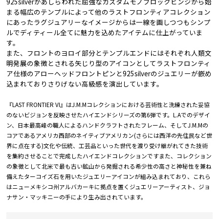
925silverがあしらわれた屈強なカスタムモノブロックヒンジから始
まる幅広のテンプルによって他のラストフロンティアコレクション
にあったラグジュアリーなイメージからは一線を画しつつもシンプ
ルでディティール全てに魅力を込めたアイテムに仕上がっていま
す。
また、フロントのヨロイ部分とテンプルエンドにはそれぞれ人類文
明発展の象徴とされる矢じり型のアイコンとしてラストフロンティ
ア仕様のアローヘッドフロントピンと925silverのジュエリーが嵌め
込まれておりさりげない高級感を演出しています。
『LAST FRONTIER VI』はJ.M.Mコレクションにおける芸術性と洗練された妥協
のないビジョンを反映させたハイエンドシリーズの第6弾です。L.Aでのデザイ
ン、日本最高峰の職人によるハンドクラフトされたフレーム、そしてJ.M.Mの
コアであるアメリカ西部のネイティブアメリカン(さらには西洋の先住民など世
界に点在する)文化や伝統、工芸品といった世代を渡り受け継がれてきた技術
を集約させることで完成したハイエンドコレクションですまた、コレクション
の象徴として北米で最も古い鉱山から発掘される希少性の高さと神秘性を兼ね
備えたターコイズ石を用いたジュエリーアイコンが組み込まれており、これら
はニューメキシコ州アルバカーキに拠点を置くジュエリーアーティスト、ジョ
ナサン・マッキニーの手により生み出されています。