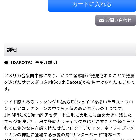
カートに入れる
お問い合わせ
詳細
●【DAKOTA】モデル説明
アメリカ合衆国中部にあり、かつて金鉱脈が発見されたことで発展
を遂げたサウスダコタ州(South Dakota)から名付けられたモデルで
す。
ワイド感のあるレクタングル(長方形)シェイプを描いたラストフロ
ンティアコレクションの中でも人気の高いモデルの１つです。
J.M.M特注の10mm厚アセテート生地に大胆にも面を大きく残した
エッジを強く押し出す多面カッティングをほどこすことで繰り出さ
れる圧倒的な存在感を持たせたフロントデザイン、ネイティブアメ
リカンの神話に登場する伝説の鳥"サンダーバード"を模った