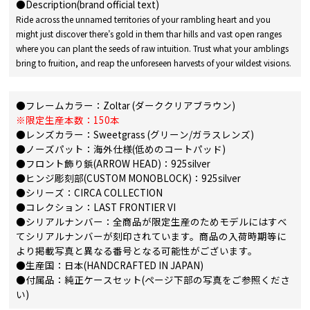
●Description(brand official text)
Ride across the unnamed territories of your rambling heart and you
might just discover there’s gold in them thar hills and vast open ranges
where you can plant the seeds of raw intuition. Trust what your amblings
bring to fruition, and reap the unforeseen harvests of your wildest visions.
●フレームカラー：Zoltar (ダーククリアブラウン)
※限定生産本数：150本
●レンズカラー：Sweetgrass (グリーン/ガラスレンズ)
●ノーズパット：海外仕様(低めのコートパッド)
●フロント飾り鋲(ARROW HEAD)：925silver
●ヒンジ彫刻部(CUSTOM MONOBLOCK)：925silver
●シリーズ：CIRCA COLLECTION
●コレクション：LAST FRONTIER VI
●シリアルナンバー：全商品が限定生産のためモデルにはすべ
てシリアルナンバーが刻印されています。商品の入荷時期等に
より掲載写真と異なる番号となる可能性がございます。
●生産国：日本(HANDCRAFTED IN JAPAN)
●付属品：純正ケースセット(ページ下部の写真をご参照くださ
い)