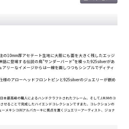
。
特注の10mm厚アセテート生地に大胆にも面を大きく残したエッジ
場する伝説の鳥"サンダーバード"を模った925silverがあ
ュアリーなイメージからは一線を画しつつもシンプルでディティ
アローヘッドフロントピンと925silverのジュエリーが嵌め
イン、日本最高峰の職人によるハンドクラフトされたフレーム、そしてJ.M.Mのコ
約させることで完成したハイエンドコレクションですまた、コレクションの
ューメキシコ州アルバカーキに拠点を置くジュエリーアーティスト、ジョナ