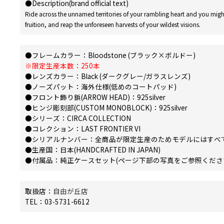
●Description(brand official text)
Ride across the unnamed territories of your rambling heart and you might 
fruition, and reap the unforeseen harvests of your wildest visions.
●フレームカラー：Bloodstone (ブラック×ボルドー)
※限定生産本数：250本
●レンズカラー：Black (ダークグレー/ガラスレンズ)
●ノーズパット：海外仕様(低めのコートパッド)
●フロント飾り鋲(ARROW HEAD)：925silver
●ヒンジ彫刻部(CUSTOM MONOBLOCK)：925silver
●シリーズ：CIRCA COLLECTION
●コレクション：LAST FRONTIER VI
●シリアルナンバー：全商品が限定生産のためモデルにはすべ
●生産国：日本(HANDCRAFTED IN JAPAN)
●付属品：純正ケースセット(ページ下部の写真をご参照くださ
取扱店：
自由が丘店
TEL：03-5731-6612