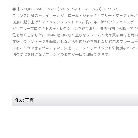
●【JACQUES MARIE MAGE(ジャックマリーマージュ)】について
フランス出身のデザイナー、ジェローム・ジャック・マリー・マージュ氏が2
拠点に起ち上げたアイウェアブランドです。約20年に渡りアクションスポ
ジュアリープロダクトのディレクションを経ており、発表当初から瞬く間に
位を確立しました。JMMの魅力は厚く重厚なフレームと高品質な素材を用
在感。ヴィンテージを基調としながらも遊び心を忘れない独自のフレームデ
けることができません。また、矢をモチーフとしたリベットや特別なヒンジ
切の妥協を許さないブランドの姿勢が一目で理解できます。
他の写真