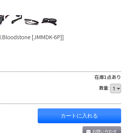
l.Bloodstone [JMMDK-6P]
]
在庫1点あり
数量
:
カートに入れる
お問い合わせ