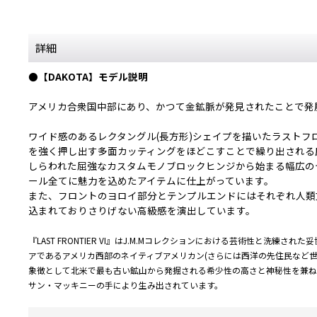
詳細
●【DAKOTA】モデル説明
アメリカ合衆国中部にあり、かつて金鉱脈が発見されたことで発展を遂
ワイド感のあるレクタングル(長方形)シェイプを描いたラストフ
を強く押し出す多面カッティングをほどこすことで繰り出される圧倒
しらわれた屈強なカスタムモノブロックヒンジから始まる幅広の
ール全てに魅力を込めたアイテムに仕上がっています。
また、フロントのヨロイ部分とテンプルエンドにはそれぞれ人類文
込まれておりさりげない高級感を演出しています。
『LAST FRONTIER VI』はJ.M.Mコレクションにおける芸術性と
アであるアメリカ西部のネイティブアメリカン(さらには西洋の先住民など
象徴として北米で最も古い鉱山から発掘される希少性の高さと神秘性を兼ね
サン・マッキニーの手により生み出されています。