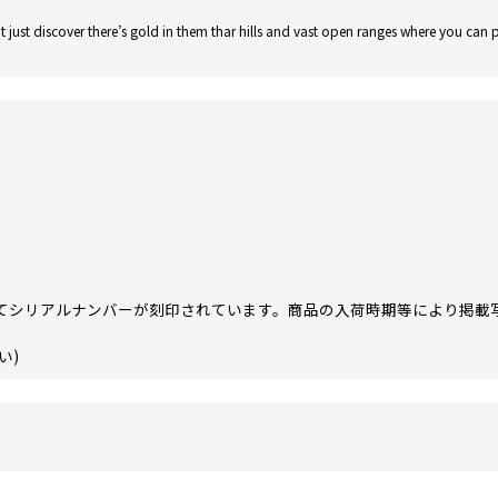
just discover there’s gold in them thar hills and vast open ranges where you can p
てシリアルナンバーが刻印されています。商品の入荷時期等により掲載
い)