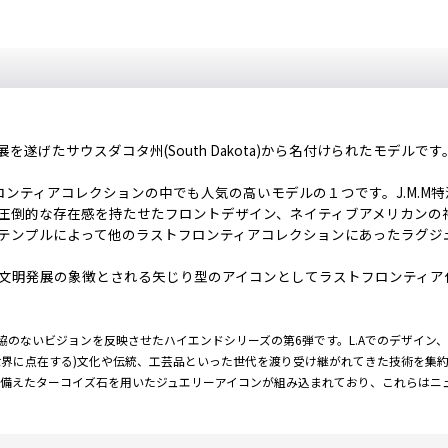
げたサウスダコタ州(South Dakota)から名付けられたモデルです
ロンティアコレクションの中でも人気の高いモデルの１つです。J.M.M
的な存在感を持たせたフロントデザイン、ネイティブアメリカンの神話に登
テンプルによって他のラストフロンティアコレクションにあったラグジ
明発展の象徴とされる矢じり型のアイコンとしてラストフロンティア仕様の
洗練された妥協のないビジョンを反映させたハイエンドシリーズの第6弾です。L.Aでのデザ
世界に点在する)文化や伝統、工芸品といった世代を渡り受け継がれてきた技術を集
備えたターコイズ石を用いたジュエリーアイコンが組み込まれており、これらはニ