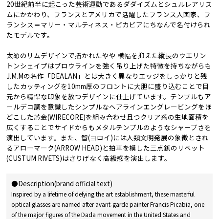
20世紀前半に起こった芸術運動であるダダイズムとシュルレアリス
ムにかかわり、フランスとアメリカで活躍したフランス人画家、フ
ランシス＝マリー・マルティネス・ピカビアにちなんで名付けられ
たモデルです。
太めのリムデザインで描かれたやや 横幅を抑えた縦長のウエリン
トンシェイプはブロウラインを強く吊り上げた特徴を持ちながらも
J.M.Mの名作「DEALAN」とは大きく異なりエッジをしっかりと残
したカッティングを10mm厚のフロントに大胆に盛り込むことで目
元から精悍な印象を放つデザインに仕上げています。テンプルもア
ールデコ調を意識したシンプルなヘアラインエングレービングをほ
どこした芯金(WIRECORE)を組み合わせ且つクリア系の生地面積を
広くすることでサイドからもメタルテンプルのようなシャープさを
演出しています。また、智(ヨロイ)には人類文明発展の象徴とされ
るアローマーク(ARROW HEAD)と拍車を模した三点鋲のリベット
(CUSTUM RIVETS)はさりげなく高級感を演出します。
●Description(brand official text)
Inspired by a lifetime of defying the art establishment, these masterful
optical glasses are named after avant-garde painter Francis Picabia, one
of the major figures of the Dada movement in the United States and