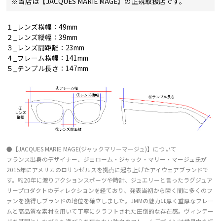
※当店は【JACQUES MARIE MAGE】の正規取扱店です。
１_レンズ横幅：49mm
２_レンズ縦幅：39mm
３_レンズ間距離：23mm
４_フレーム横幅：141mm
５_テンプル長さ：147mm
●【JACQUES MARIE MAGE(ジャックマリーマージュ)】について
フランス出身のデザイナー、ジェローム・ジャック・マリー・マージュ氏が
2015年にアメリカのロサンゼルスを拠点に起ち上げたアイウェアブランドで
す。約20年に渡りアクションスポーツや時計、ジュエリーと言ったラグジュア
リープロダクトのディレクションを経ており、発表当初から瞬く間に多くのフ
ァンを獲得しブランドの地位を確立しました。JMMの魅力は厚く重厚なフレー
ムと高品質な素材を用いて丁寧にクラフトされた圧倒的な存在感。ヴィンテー