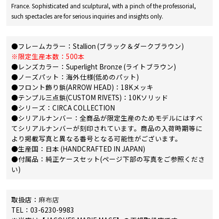
France. Sophisticated and sculptural, with a pinch of the professorial,
such spectacles are for serious inquiries and insights only.
●フレームカラー：Stallion (ブラック＆ダークブラウン)
※限定生産本数：500本
●レンズカラー：Superlight Bronze (ライトブラウン)
●ノーズパット：海外仕様(低めのパット)
●フロント飾り鋲(ARROW HEAD)：18Kメッキ
●テンプル三点鋲(CUSTOM RIVETS)：10Kソリッド
●シリーズ：CIRCA COLLECTION
●シリアルナンバー：全商品が限定生産のためモデルにはすべ
てシリアルナンバーが刻印されています。商品の入荷時期等に
より掲載写真と異なる番号となる可能性がございます。
●生産国：日本 (HANDCRAFTED IN JAPAN)
●付属品：純正ケースセット(ページ下部の写真をご参照くださ
い)
取扱店：
麻布店
TEL：03-6230-9983