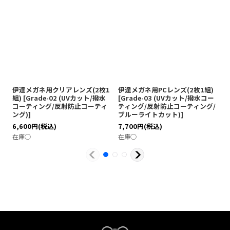
伊達メガネ用クリアレンズ(2枚1
伊達メガネ用PCレンズ(2枚1組)
度
組)
[
Grade-02 (UVカット/撥水
[
Grade-03 (UVカット/撥水コー
(
コーティング/反射防止コーティ
ティング/反射防止コーティング/
ト
ング)
]
ブルーライトカット)
]
ー
6,600
円
(税込)
7,700
円
(税込)
9
在庫◯
在庫◯
在