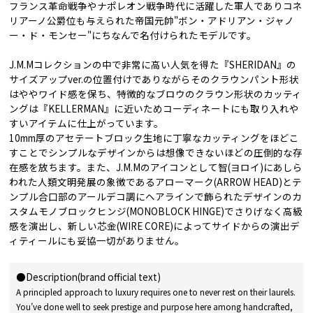
フランス革命戦争やナポレオン戦争時代に活躍した軍人でありコネ
リアーノ公爵位も与えられた帝国元帥"ボン・アドリアン・ジャノ
ー・ド・モンセー"にちなんで名付けられたモデルです。
J.M.Mコレクションの中で非常に高い人気を得た『SHERIDAN』の
サイズアップver.の位置付けでありながらそのクラウンパント形状
はややワイド感を保ち、特徴的なブロウのクラウン形状のカッティ
ングは『KELLERMAN』に近いためコーディネートにも取り入れや
すいアイテムに仕上がっています。
10mm厚のアセテートブロック生地に丁寧なカッティングをほどこ
すことでシンプルなデザインからは想像できないほどの圧倒的な存
在感を放ちます。また、J.M.Mのアイコンとして智(ヨロイ)にあしら
われた人類文明発展の象徴であるアローマーク(ARROW HEAD)とテ
ンプル合口部のアールデコ調にヘアラインで飾られたデザインのカ
スタムモノブロックヒンジ(MONOBLOCK HINGE)でさりげなく高級
感を演出し、新しい芯金(WIRE CORE)によってサイドからの演出デ
ィティールにも妥協一切がありません。
●Description(brand official text)
A principled approach to luxury requires one to never rest on their laurels.
You’ve done well to seek prestige and purpose here among handcrafted,