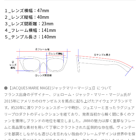
１_レンズ横幅：47mm
２_レンズ縦幅：40mm
３_レンズ間距離：23mm
４_フレーム横幅：141mm
５_テンプル長さ：140mm
●【JACQUES MARIE MAGE(ジャックマリーマージュ)】について
フランス出身のデザイナー、ジェローム・ジャック・マリー・マージュ氏が
2015年にアメリカのロサンゼルスを拠点に起ち上げたアイウェアブランドで
す。約20年に渡りアクションスポーツや時計、ジュエリーと言ったラグジュア
リープロダクトのディレクションを経ており、発表当初から瞬く間に多くのフ
ァンを獲得しブランドの地位を確立しました。JMMの魅力は厚く重厚なフレー
ムと高品質な素材を用いて丁寧にクラフトされた圧倒的な存在感。ヴィンテー
ジを基調としながらも遊び心を忘れない独自のフレームデザインは世界中を探