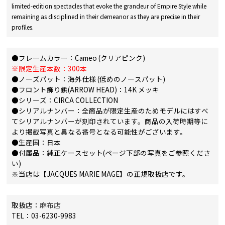
limited-edition spectacles that evoke the grandeur of Empire Style while
remaining as disciplined in their demeanor as they are precise in their
profiles.
●フレームカラー：Cameo (クリアピンク)
※限定生産本数：300本
●ノーズパット：海外仕様 (低めのノースパット)
●フロント飾り鋲(ARROW HEAD)：14K メッキ
●シリーズ：CIRCA COLLECTION
●シリアルナンバー：全商品が限定生産のためモデルにはすべ
てシリアルナンバーが刻印されています。商品の入荷時期等に
より掲載写真と異なる番号となる可能性がございます。
●生産国：日本
●付属品：純正ケースセット(ページ下部の写真をご参照くださ
い)
※当店は【JACQUES MARIE MAGE】の正規取扱店です。
取扱店：
麻布店
TEL：03-6230-9983