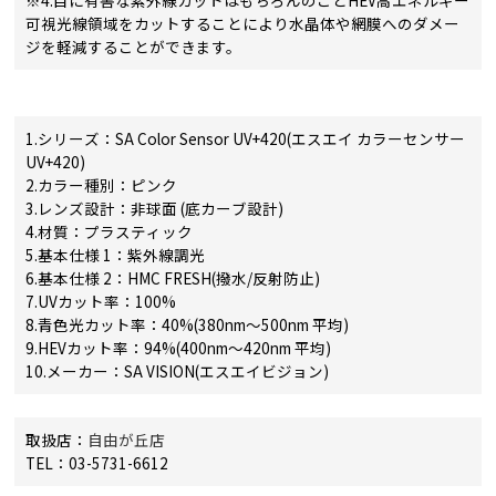
※4.目に有害な紫外線カットはもちろんのことHEV高エネルギー
可視光線領域をカットすることにより水晶体や網膜へのダメー
ジを軽減することができます。
1.シリーズ：SA Color Sensor UV+420(エスエイ カラーセンサー
UV+420)
2.カラー種別：ピンク
3.レンズ設計：非球面 (底カーブ設計)
4.材質：プラスティック
5.基本仕様 1：紫外線調光
6.基本仕様 2：HMC FRESH(撥水/反射防止)
7.UVカット率：100%
8.青色光カット率：40%(380nm〜500nm 平均)
9.HEVカット率：94%(400nm〜420nm 平均)
10.メーカー：SA VISION(エスエイビジョン)
取扱店：
自由が丘店
TEL：03-5731-6612