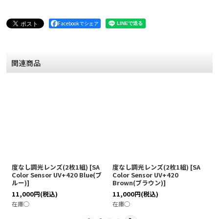
Facebookでシェア
関連商品
度なし調光レンズ(2枚1組)
[
SA
度なし調光レンズ(2枚1組)
[
SA
度
Color Sensor UV+420 Blue(ブ
Color Sensor UV+420
C
ルー)
]
Brown(ブラウン)
]
レ
11,000
円
(税込)
11,000
円
(税込)
1
在庫◯
在庫◯
在