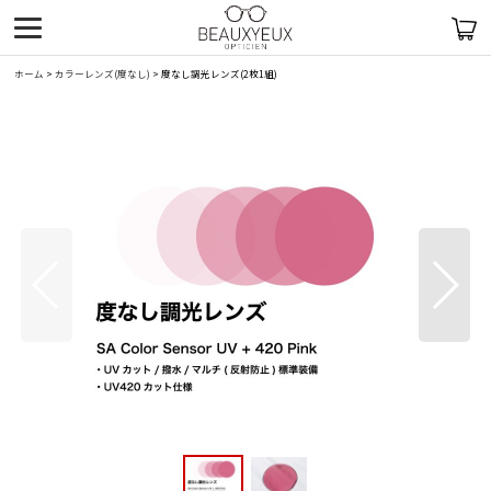
ホーム
>
カラーレンズ(度なし)
>
度なし調光レンズ(2枚1組)