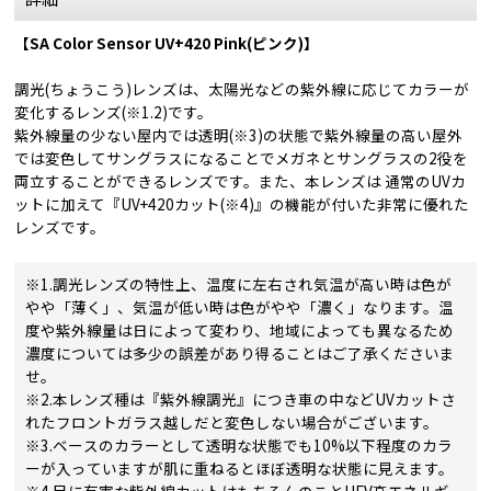
【SA Color Sensor UV+420 Pink(ピンク)】
調光(ちょうこう)レンズは、太陽光などの紫外線に応じてカラーが
変化するレンズ(※1.2)です。
紫外線量の少ない屋内では透明(※3)の状態で紫外線量の高い屋外
では変色してサングラスになることでメガネとサングラスの2役を
両立することができるレンズです。また、本レンズは 通常のUVカ
ットに加えて『UV+420カット(※4)』の機能が付いた非常に優れた
レンズです。
※1.調光レンズの特性上、温度に左右され気温が高い時は色が
やや「薄く」、気温が低い時は色がやや「濃く」なります。温
度や紫外線量は日によって変わり、地域によっても異なるため
濃度については多少の誤差があり得ることはご了承くださいま
せ。
※2.本レンズ種は『紫外線調光』につき車の中などUVカットさ
れたフロントガラス越しだと変色しない場合がございます。
※3.ベースのカラーとして透明な状態でも10%以下程度のカラ
ーが入っていますが肌に重ねるとほぼ透明な状態に見えます。