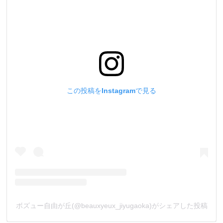
この投稿をInstagramで見る
ボズュー自由が丘(@beauxyeux_jiyugaoka)がシェアした投稿