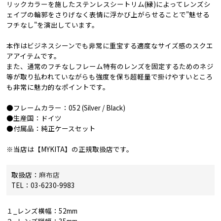
リックカラーを施したステンレスシートリム(縁)によってレンズシ
ェイプの輪郭をさりげなく表情に浮かび上がらせることで"魅せる
フチなし"を演出しています。
本作はビジネスシーンでも非常に重宝する適度なサイズ感のスクエ
アアイテムです。
また、通常のフチなしフレーム特有のレンズを固定するためのネジ
等が取り払われていながらも強度を保ち超軽量で掛けやすいところ
も非常に魅力的なポイントです。
●フレームカラー：052 (Silver / Black)
●生産国：ドイツ
●付属品：純正ケースセット
※当店は【MYKITA】の正規取扱店です。
取扱店：
麻布店
TEL：03-6230-9983
１_レンズ横幅：52mm