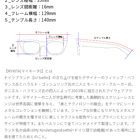
２_レンズ縦幅：35mm
３_レンズ間距離：16mm
４_フレーム横幅：129mm
５_テンプル長さ：140mm
【MYKITA(マイキータ)】とは
ドイツブランド【ic! berlin】の立ち上げを経たデザイナーのフィリップ・ハフ
マンス氏とハラルド・ゴッシュリング氏の二人とモーリッツ・クルーガー氏、
ダニエル・ハフマンズ氏の四人によって2003年に設立されたアイウェアブラ
ンドです。デザイナーの二人が学生時代に考案した画期的なスクリューレスヒ
ンジは世界各国に衝撃を与え、「美とテクノロジーの融合」をテーマにシート
メタルコレクションを展開しています。シャープな印象になりがちなメタルフ
レームの概念を覆すほどに美しくカラフルな配色やシェイプラインとヒンジデ
ザインが特徴です。またベルリンにて全てハンドメイドで製造しています。ブ
ランド名の由来はMy Kindertagesstaette(=ドイツ語で幼稚園)があった場所に工
場を建てたためとのこと。