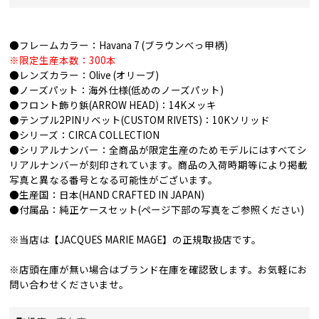
●フレームカラー：Havana 7 (ブラウンべっ甲柄)
※限定生産本数：300本
●レンズカラー：Olive (オリーブ)
●ノーズパット：海外仕様(低めのノーズパット)
●フロント飾り鋲(ARROW HEAD)：14Kメッキ
●テンプル2PINリベット(CUSTOM RIVETS)：10Kソリッド
●シリーズ：CIRCA COLLECTION
●シリアルナンバー：全商品が限定生産のためモデルにはすべてシ
リアルナンバーが刻印されています。商品の入荷時期等により掲載
写真と異なる番号となる可能性がございます。
●生産国：日本(HAND CRAFTED IN JAPAN)
●付属品：純正ケースセット(ページ下部の写真をご参照ください)
※当店は【JACQUES MARIE MAGE】の正規取扱店です。
※店頭在庫が無い場合はブランド在庫を確認致します。お気軽にお
問い合わせくださいませ。