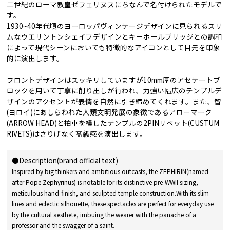
二世紀のローマ教皇ゼフェリヌスにちなんで名付けられたモデルで
す。
1930~40年代頃のヨーロッパヴィンテージデザインに見られるスリ
ムなウエリントンシェイプデザインとキーホールブリッジとの調和
によって現代シーンにおいても特徴的なアイコンとして目元を印象
的に演出します。
フロントデザインはスッキリしていますが10mm厚のアセテートブ
ロックを用いて丁寧に削り出しが行われ、力強い幅広のテンプルデ
ザインのアクセントが表情を自然に引き締めてくれます。また、智
(ヨロイ)にあしらわれた人類文明発展の象徴であるアローマーク
(ARROW HEAD)と拍車を模したテンプルの2PINリベット(CUSTUM
RIVETS)はさりげなく高級感を演出します。
●Description(brand official text)
Inspired by big thinkers and ambitious outcasts, the ZEPHIRIN(named
after Pope Zephyrinus) is notable for its distinctive pre-WWII sizing,
meticulous hand-finish, and sculpted temple construction.With its slim
lines and eclectic silhouette, these spectacles are perfect for everyday use
by the cultural aesthete, imbuing the wearer with the panache of a
professor and the swagger of a saint.