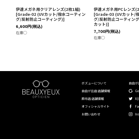
伊達メガネ用クリアレンズ(2枚1組)
伊達メガネ用PCレンズ(2
[
Grade-02 (UVカット/撥水コーティン
[
Grade-03 (UVカッ
グ/反射防止コーティング)
]
グ/反射防止コーティング
カット)
]
6,600
円
(税込)
7,700
円
(税込)
在庫◯
在庫◯
ボズューについて
自由が
自由が丘店 店舗情報
G
麻布店 店舗情報
X(
オフィシャルサイト
Fa
お問い合わせ
In