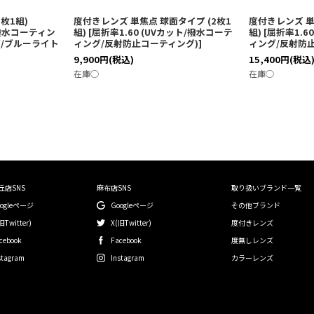
枚1組)
度付きレンズ 単焦点 球面タイプ (2枚1
度付きレンズ 単
ト/撥水コーティン
組)
[
屈折率1.60 (UVカット/撥水コーテ
組)
[
屈折率1.6
/ブルーライト
ィング/反射防止コーティング)
]
ィング/反射防
9,900
円
(税込)
15,400
円
(税込
在庫◯
在庫◯
丘店SNS
麻布店SNS
取り扱いブランド一覧
oogleページ
Googleページ
その他ブランド
旧Twitter)
X(旧Twitter)
度付きレンズ
cebook
Facebook
度無しレンズ
stagram
Instagram
カラーレンズ