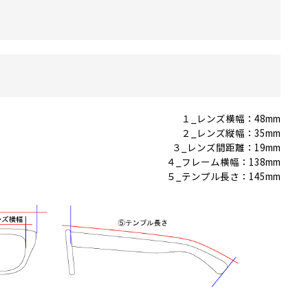
１_レンズ横幅：48mm
２_レンズ縦幅：35mm
３_レンズ間距離：19mm
４_フレーム横幅：138mm
５_テンプル長さ：145mm