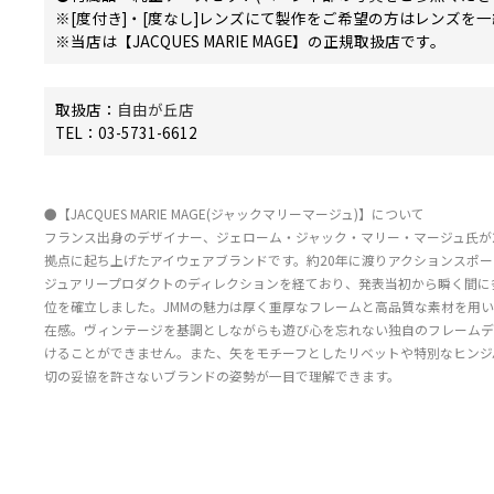
※[度付き]・[度なし]レンズにて製作をご希望の方はレンズを
※当店は【JACQUES MARIE MAGE】の正規取扱店です。
取扱店：
自由が丘店
TEL：03-5731-6612
●【JACQUES MARIE MAGE(ジャックマリーマージュ)】について
フランス出身のデザイナー、ジェローム・ジャック・マリー・マージュ氏が2
拠点に起ち上げたアイウェアブランドです。約20年に渡りアクションスポ
ジュアリープロダクトのディレクションを経ており、発表当初から瞬く間に
位を確立しました。JMMの魅力は厚く重厚なフレームと高品質な素材を用
在感。ヴィンテージを基調としながらも遊び心を忘れない独自のフレームデ
けることができません。また、矢をモチーフとしたリベットや特別なヒンジ
切の妥協を許さないブランドの姿勢が一目で理解できます。