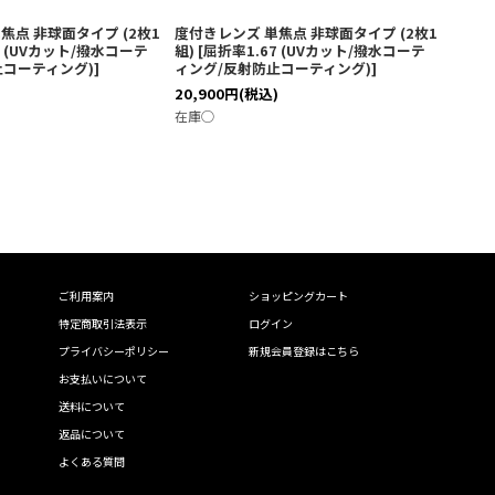
焦点 非球面タイプ (2枚1
度付きレンズ 単焦点 非球面タイプ (2枚1
0 (UVカット/撥水コーテ
組)
[
屈折率1.67 (UVカット/撥水コーテ
止コーティング)
]
ィング/反射防止コーティング)
]
)
20,900
円
(税込)
在庫◯
ご利用案内
ショッピングカート
特定商取引法表示
ログイン
プライバシーポリシー
新規会員登録はこちら
お支払いについて
送料について
返品について
よくある質問