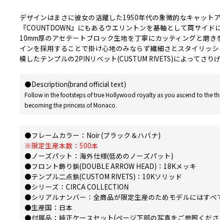
デザインはまさに彼女の活躍した1950年代の象徴的なキャットア
『COUNTDOWN』にもあるウエリントンを基軸として両サイ
10mm厚のアセテートブロック生地を丁寧にカッティングと磨
インを採用することで掛け心地のみならず繊細さとスタイリッシュさを
模したテンプルの2PINリベット(CUSTUM RIVETS)によって
●Description(brand official text)
Follow in the footsteps of true Hollywood royalty as you ascend to the 
becoming the princess of Monaco.
●フレームカラー：Noir (ブラック＆ハバナ)
※限定生産本数：500本
●ノーズパット：海外仕様(低めのノーズパット)
●フロント飾り鋲(DOUBLE ARROW HEAD)：18Kメッキ
●テンプル二点鋲(CUSTOM RIVETS)：10Kソリッド
●シリーズ：CIRCA COLLECTION
●シリアルナンバー：全商品が限定生産のためモデルにはすべ
●生産国：日本
●付属品：純正ケースセット(ページ下部の写真をご参照くださ