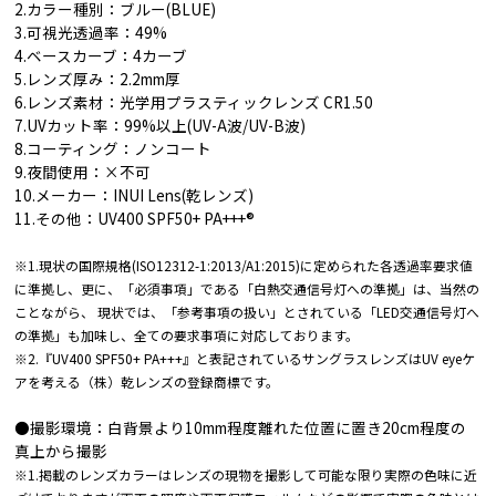
2.カラー種別：ブルー(BLUE)
3.可視光透過率：49%
4.ベースカーブ：4カーブ
5.レンズ厚み：2.2mm厚
6.レンズ素材：光学用プラスティックレンズ CR1.50
7.UVカット率：99%以上(UV-A波/UV-B波)
8.コーティング：ノンコート
9.夜間使用：×不可
10.メーカー：INUI Lens(乾レンズ)
11.その他：UV400 SPF50+ PA+++®︎
※1.現状の国際規格(ISO12312-1:2013/A1:2015)に定められた各透過率要求値
に準拠し、更に、「必須事項」である「白熱交通信号灯への準拠」は、当然の
ことながら、 現状では、「参考事項の扱い」とされている「LED交通信号灯へ
の準拠」も加味し、全ての要求事項に対応しております。
※2.『UV400 SPF50+ PA+++』と表記されているサングラスレンズはUV eyeケ
アを考える（株）乾レンズの登録商標です。
●撮影環境：白背景より10mm程度離れた位置に置き20cm程度の
真上から撮影
※1.掲載のレンズカラーはレンズの現物を撮影して可能な限り実際の色味に近