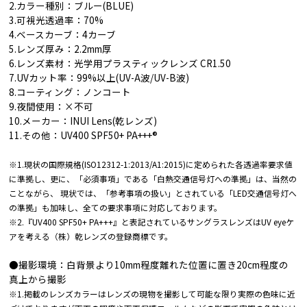
2.カラー種別：ブルー(BLUE)
3.可視光透過率：70%
4.ベースカーブ：4カーブ
5.レンズ厚み：2.2mm厚
6.レンズ素材：光学用プラスティックレンズ CR1.50
7.UVカット率：99%以上(UV-A波/UV-B波)
8.コーティング：ノンコート
9.夜間使用：×不可
10.メーカー：INUI Lens(乾レンズ)
11.その他：UV400 SPF50+ PA+++®︎
※1.現状の国際規格(ISO12312-1:2013/A1:2015)に定められた各透過率要求値
に準拠し、更に、「必須事項」である「白熱交通信号灯への準拠」は、当然の
ことながら、 現状では、「参考事項の扱い」とされている「LED交通信号灯へ
の準拠」も加味し、全ての要求事項に対応しております。
※2.『UV400 SPF50+ PA+++』と表記されているサングラスレンズはUV eyeケ
アを考える（株）乾レンズの登録商標です。
●撮影環境：白背景より10mm程度離れた位置に置き20cm程度の
真上から撮影
※1.掲載のレンズカラーはレンズの現物を撮影して可能な限り実際の色味に近