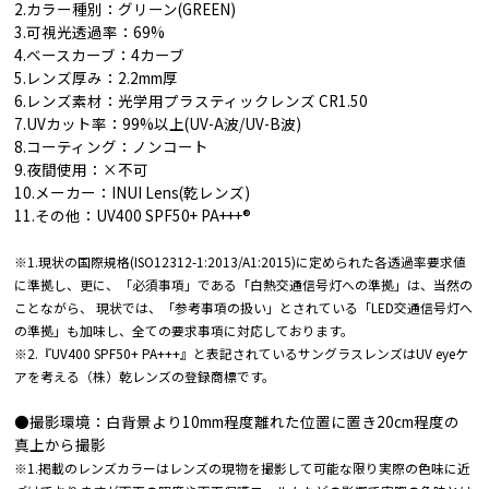
2.カラー種別：グリーン(GREEN)
3.可視光透過率：69%
4.ベースカーブ：4カーブ
5.レンズ厚み：2.2mm厚
6.レンズ素材：光学用プラスティックレンズ CR1.50
7.UVカット率：99%以上(UV-A波/UV-B波)
8.コーティング：ノンコート
9.夜間使用：×不可
10.メーカー：INUI Lens(乾レンズ)
11.その他：UV400 SPF50+ PA+++®︎
※1.現状の国際規格(ISO12312-1:2013/A1:2015)に定められた各透過率要求値
に準拠し、更に、「必須事項」である「白熱交通信号灯への準拠」は、当然の
ことながら、 現状では、「参考事項の扱い」とされている「LED交通信号灯へ
の準拠」も加味し、全ての要求事項に対応しております。
※2.『UV400 SPF50+ PA+++』と表記されているサングラスレンズはUV eyeケ
アを考える（株）乾レンズの登録商標です。
●撮影環境：白背景より10mm程度離れた位置に置き20cm程度の
真上から撮影
※1.掲載のレンズカラーはレンズの現物を撮影して可能な限り実際の色味に近