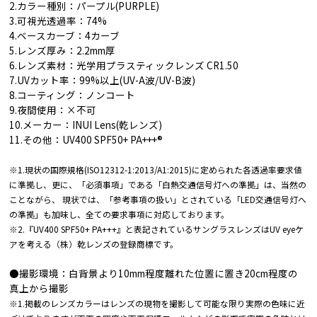
2.カラー種別：パープル(PURPLE)
3.可視光透過率：74%
4.ベースカーブ：4カーブ
5.レンズ厚み：2.2mm厚
6.レンズ素材：光学用プラスティックレンズ CR1.50
7.UVカット率：99%以上(UV-A波/UV-B波)
8.コーティング：ノンコート
9.夜間使用：×不可
10.メーカー：INUI Lens(乾レンズ)
11.その他：UV400 SPF50+ PA+++®︎
※1.現状の国際規格(ISO12312-1:2013/A1:2015)に定められた各透過率要求値
に準拠し、更に、「必須事項」である「白熱交通信号灯への準拠」は、当然の
ことながら、 現状では、「参考事項の扱い」とされている「LED交通信号灯へ
の準拠」も加味し、全ての要求事項に対応しております。
※2.『UV400 SPF50+ PA+++』と表記されているサングラスレンズはUV eyeケ
アを考える（株）乾レンズの登録商標です。
●撮影環境：白背景より10mm程度離れた位置に置き20cm程度の
真上から撮影
※1.掲載のレンズカラーはレンズの現物を撮影して可能な限り実際の色味に近