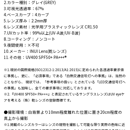
2.カラー種別：グレイ(GREY)
3.可視光透過率：67%
4.ベースカーブ：4カーブ
5.レンズ厚み：2.2mm厚
6.レンズ素材：光学用プラスティックレンズ CR1.50
7.UVカット率：99%以上(UV-A波/UV-B波)
8.コーティング：ノンコート
9.夜間使用：×不可
10.メーカー：INUI Lens(乾レンズ)
11.その他：UV400 SPF50+ PA+++®︎
※1.現状の国際規格(ISO12312-1:2013/A1:2015)に定められた各透過率要求値
に準拠し、更に、「必須事項」である「白熱交通信号灯への準拠」は、当然の
ことながら、 現状では、「参考事項の扱い」とされている「LED交通信号灯へ
の準拠」も加味し、全ての要求事項に対応しております。
※2.『UV400 SPF50+ PA+++』と表記されているサングラスレンズはUV eyeケ
アを考える（株）乾レンズの登録商標です。
●撮影環境：白背景より10mm程度離れた位置に置き20cm程度の
真上から撮影
※1.掲載のレンズカラーはレンズの現物を撮影して可能な限り実際の色味に近