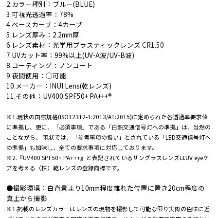
2.カラー種別：ブルー(BLUE)
3.可視光透過率：78%
4.ベースカーブ：4カーブ
5.レンズ厚み：2.2mm厚
6.レンズ素材：光学用プラスティックレンズ CR1.50
7.UVカット率：99%以上(UV-A波/UV-B波)
8.コーティング：ノンコート
9.夜間使用：◯可能
10.メーカー：INUI Lens(乾レンズ)
11.その他：UV400 SPF50+ PA+++®︎
※1.現状の国際規格(ISO12312-1:2013/A1:2015)に定められた各透過率要求値
に準拠し、更に、「必須事項」である「白熱交通信号灯への準拠」は、当然の
ことながら、 現状では、「参考事項の扱い」とされている「LED交通信号灯へ
の準拠」も加味し、全ての要求事項に対応しております。
※2.『UV400 SPF50+ PA+++』と表記されているサングラスレンズはUV eyeケ
アを考える（株）乾レンズの登録商標です。
●撮影環境：白背景より10mm程度離れた位置に置き20cm程度の
真上から撮影
※1.掲載のレンズカラーはレンズの現物を撮影して可能な限り実際の色味に近