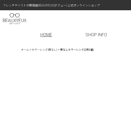
フレンチテイストの眼鏡店BEAUXYEUX(ボズュー) 公式オンラインショップ
HOME
SHOP INFO
ホーム
>
カラーレンズ(度なし)
>
度なしカラーレンズ(2枚1組)