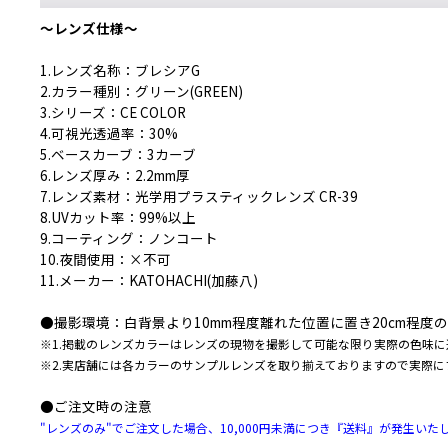
〜レンズ仕様〜
1.レンズ名称：ブレシアG
2.カラー種別：グリーン(GREEN)
3.シリーズ：CE COLOR
4.可視光透過率：30%
5.ベースカーブ：3カーブ
6.レンズ厚み：2.2mm厚
7.レンズ素材：光学用プラスティックレンズ CR-39
8.UVカット率：99%以上
9.コーティング：ノンコート
10.夜間使用：×不可
11.メーカー：KATOHACHI(加藤八)
●撮影環境：白背景より10mm程度離れた位置に置き20cm程度
※1.掲載のレンズカラーはレンズの現物を撮影して可能な限り実際の色味
※2.実店舗には各カラーのサンプルレンズを取り揃えておりますので実際
●ご注文時の注意
"レンズのみ"でご注文した場合、10,000円未満につき『送料』が発生い