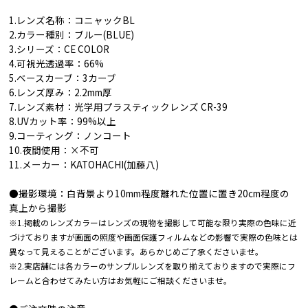
1.レンズ名称：コニャックBL
2.カラー種別：ブルー(BLUE)
3.シリーズ：CE COLOR
4.可視光透過率：66%
5.ベースカーブ：3カーブ
6.レンズ厚み：2.2mm厚
7.レンズ素材：光学用プラスティックレンズ CR-39
8.UVカット率：99%以上
9.コーティング：ノンコート
10.夜間使用：×不可
11.メーカー：KATOHACHI(加藤八)
●撮影環境：白背景より10mm程度離れた位置に置き20cm程度の
真上から撮影
※1.掲載のレンズカラーはレンズの現物を撮影して可能な限り実際の色味に近
づけておりますが画面の照度や画面保護フィルムなどの影響で実際の色味とは
異なって見えることがございます。あらかじめご了承くださいませ。
※2.実店舗には各カラーのサンプルレンズを取り揃えておりますので実際にフ
レームと合わせてみたい方はお気軽にご相談くださいませ。