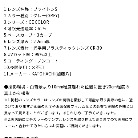
1.レンズ名称：ブライトンS
2.カラー種別：グレー(GREY)
3.シリーズ：CE COLOR
4.可視光透過率：61%
5.ベースカーブ：3カーブ
6.レンズ厚み：2.2mm厚
7.レンズ素材：光学用プラスティックレンズ CR-39
8.UVカット率：99%以上
9.コーティング：ノンコート
10.夜間使用：×不可
11.メーカー：KATOHACHI(加藤八)
●撮影環境：白背景より10mm程度離れた位置に置き20cm程度の
真上から撮影
※1.掲載のレンズカラーはレンズの現物を撮影して可能な限り実際の色味に近
づけておりますが画面の照度や画面保護フィルムなどの影響で実際の色味とは
異なって見えることがございます。あらかじめご了承くださいませ。
※2.実店舗には各カラーのサンプルレンズを取り揃えておりますので実際にフ
レームと合わせてみたい方はお気軽にご相談くださいませ。