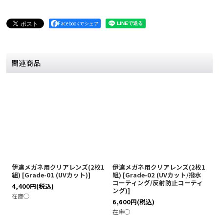
Facebookでシェア
関連商品
伊達メガネ用クリアレンズ(2枚1
伊達メガネ用クリアレンズ(2枚1
伊
組)
[
Grade-01 (UVカット)
]
組)
[
Grade-02 (UVカット/撥水
[
コーティング/反射防止コーティ
テ
4,400
円
(税込)
ング)
]
ブ
在庫◯
6,600
円
(税込)
7
在庫◯
在