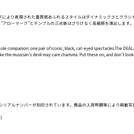
ングにより表現された重厚感あふれるスタイルはダイナミックさとクラシ
た”アローマーク”とテンプルの三点鋲はさりげなく高級感を演出します
ole companion: one pair of iconic, black, cat-eyed spectacles.The DEA
ke the musician’s devil-may-care charisma. Put these on, and don’t look
シリアルナンバーが刻印されています。商品の入荷時期等により掲載写
)