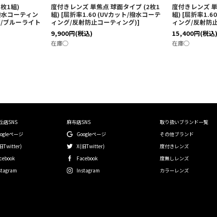
枚1組)
度付きレンズ 単焦点 球面タイプ (2枚1
度付きレンズ 単
ト/撥水コーティン
組)
[
屈折率1.60 (UVカット/撥水コーテ
組)
[
屈折率1.6
/ブルーライト
ィング/反射防止コーティング)
]
ィング/反射防
9,900
円
(税込)
15,400
円
(税込
在庫◯
在庫◯
丘店SNS
麻布店SNS
取り扱いブランド一覧
oogleページ
Googleページ
その他ブランド
旧Twitter)
X(旧Twitter)
度付きレンズ
cebook
Facebook
度無しレンズ
stagram
Instagram
カラーレンズ