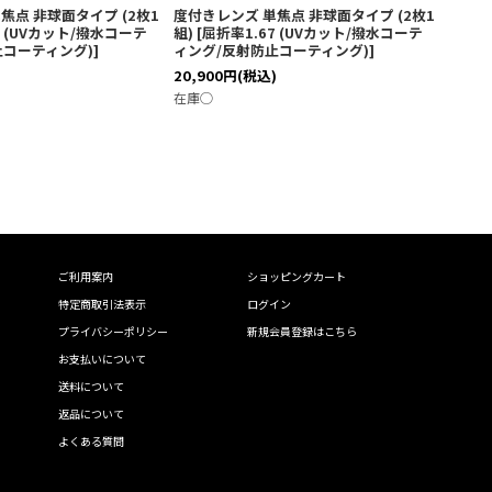
焦点 非球面タイプ (2枚1
度付きレンズ 単焦点 非球面タイプ (2枚1
0 (UVカット/撥水コーテ
組)
[
屈折率1.67 (UVカット/撥水コーテ
止コーティング)
]
ィング/反射防止コーティング)
]
)
20,900
円
(税込)
在庫◯
ご利用案内
ショッピングカート
特定商取引法表示
ログイン
プライバシーポリシー
新規会員登録はこちら
お支払いについて
送料について
返品について
よくある質問