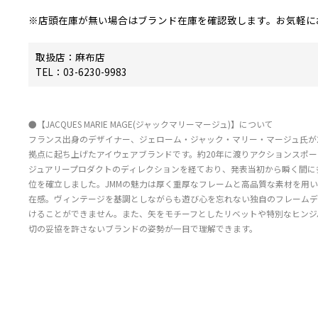
※店頭在庫が無い場合はブランド在庫を確認致します。お気軽に
取扱店：麻布店
TEL：03-6230-9983
●【JACQUES MARIE MAGE(ジャックマリーマージュ)】について
フランス出身のデザイナー、ジェローム・ジャック・マリー・マージュ氏が2
拠点に起ち上げたアイウェアブランドです。約20年に渡りアクションスポ
ジュアリープロダクトのディレクションを経ており、発表当初から瞬く間に
位を確立しました。JMMの魅力は厚く重厚なフレームと高品質な素材を用
在感。ヴィンテージを基調としながらも遊び心を忘れない独自のフレームデ
けることができません。また、矢をモチーフとしたリベットや特別なヒンジ
切の妥協を許さないブランドの姿勢が一目で理解できます。