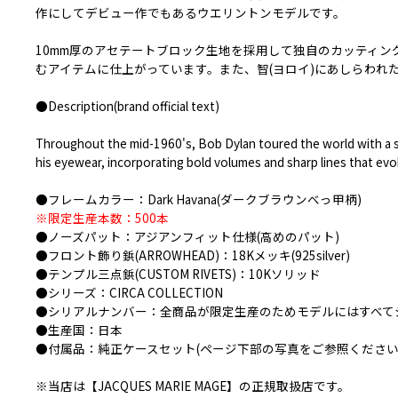
作にしてデビュー作でもあるウエリントンモデルです。
10mm厚のアセテートブロック生地を採用して独自のカッティ
むアイテムに仕上がっています。また、智(ヨロイ)にあしらわれ
●Description(brand official text)
Throughout the mid-1960's, Bob Dylan toured the world with a s
his eyewear, incorporating bold volumes and sharp lines that evo
●フレームカラー：Dark Havana(ダークブラウンべっ甲柄)
※限定生産本数：500本
●ノーズパット：アジアンフィット仕様(高めのパット)
●フロント飾り鋲(ARROWHEAD)：18Kメッキ(925silver)
●テンプル三点鋲(CUSTOM RIVETS)：10Kソリッド
●シリーズ：CIRCA COLLECTION
●シリアルナンバー：全商品が限定生産のためモデルにはすべて
●生産国：日本
●付属品：純正ケースセット(ページ下部の写真をご参照ください
※当店は【JACQUES MARIE MAGE】の正規取扱店です。