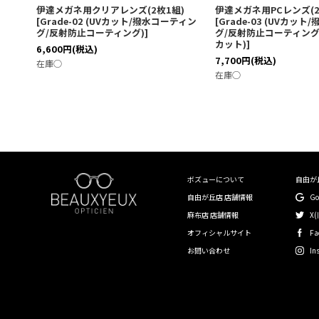
伊達メガネ用クリアレンズ(2枚1組)
伊達メガネ用PCレンズ(2
[
Grade-02 (UVカット/撥水コーティン
[
Grade-03 (UVカッ
グ/反射防止コーティング)
]
グ/反射防止コーティング
カット)
]
6,600
円
(税込)
7,700
円
(税込)
在庫◯
在庫◯
ボズューについて
自由が
自由が丘店 店舗情報
G
麻布店 店舗情報
X(
オフィシャルサイト
Fa
お問い合わせ
In