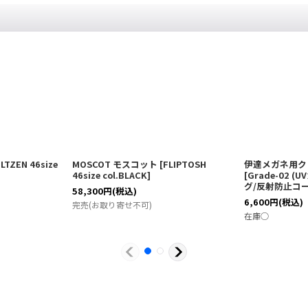
LTZEN 46size
MOSCOT モスコット
[
FLIPTOSH
伊達メガネ用クリ
46size col.BLACK
]
[
Grade-02 
グ/反射防止コ
58,300
円
(税込)
6,600
円
(税込)
完売(お取り寄せ不可)
在庫◯