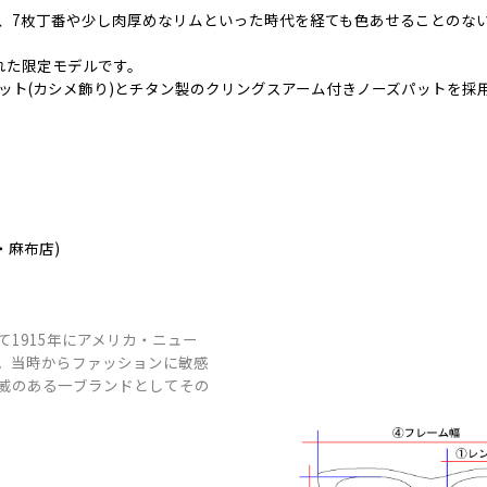
、7枚丁番や少し肉厚めなリムといった時代を経ても色あせることのな
された限定モデルです。
ット(カシメ飾り)とチタン製のクリングスアーム付きノーズパットを採
・麻布店)
1915年にアメリカ・ニュー
。当時からファッションに敏感
威のある一ブランドとしてその