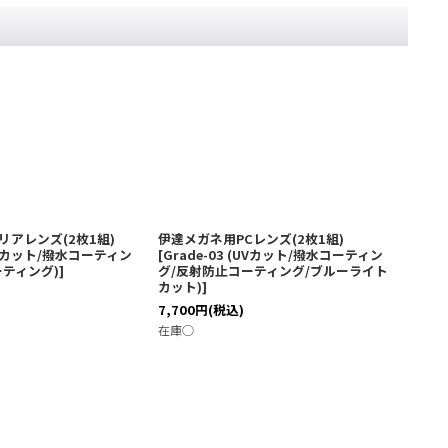
アレンズ(2枚1組)
伊達メガネ用PCレンズ(2枚1組)
度付き
(UVカット/撥水コーティン
[
Grade-03 (UVカット/撥水コーティン
組)
[
屈
ーティング)
]
グ/反射防止コーティング/ブルーライト
ィング
カット)
]
9,900
7,700
円
(税込)
在庫◯
在庫◯