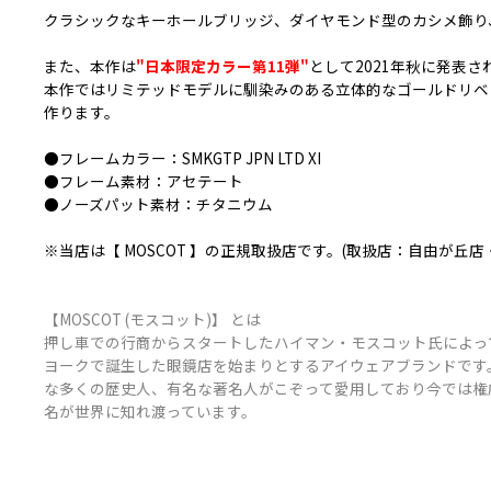
クラシックなキーホールブリッジ、ダイヤモンド型のカシメ飾り
また、本作は
"日本限定カラー第11弾"
として2021年秋に発表
本作ではリミテッドモデルに馴染みのある立体的なゴールドリベ
作ります。
●フレームカラー：SMKGTP JPN LTD XI
●フレーム素材：アセテート
●ノーズパット素材：チタニウム
※当店は【 MOSCOT 】の正規取扱店です。(取扱店：自由が丘店
【MOSCOT (モスコット)】 とは
押し車での行商からスタートしたハイマン・モスコット氏によって
ヨークで誕生した眼鏡店を始まりとするアイウェアブランドです
な多くの歴史人、有名な著名人がこぞって愛用しており今では権
名が世界に知れ渡っています。