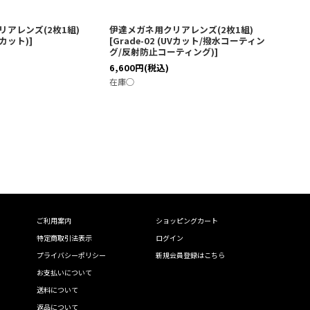
アレンズ(2枚1組)
伊達メガネ用クリアレンズ(2枚1組)
伊達メ
UVカット)
]
[
Grade-02 (UVカット/撥水コーティン
[
Gra
グ/反射防止コーティング)
]
グ/反
カット
6,600
円
(税込)
7,700
在庫◯
在庫◯
ご利用案内
ショッピングカート
特定商取引法表示
ログイン
プライバシーポリシー
新規会員登録はこちら
お支払いについて
送料について
返品について