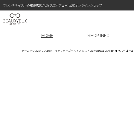
フレンチテイストの眼鏡店BEAUXYEUX(ボズュー) 公式オンラインショップ
HOME
SHOP INFO
ホーム
>
OLIVER GOLDSMITH オリバーゴールドスミス
>
OLIVER GOLDSMITH オリバーゴ