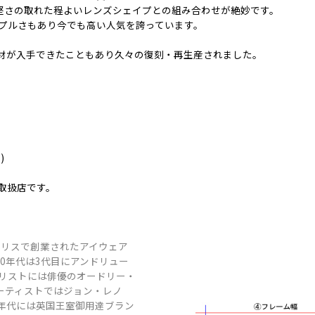
、堅さの取れた程よいレンズシェイプとの組み合わせが絶妙です。
プルさもあり今でも高い人気を誇っています。
素材が入手できたこともあり久々の復刻・再生産されました。
)
正規取扱店です。
ギリスで創業されたアイウェア
0年代は3代目にアンドリュー
リストには俳優のオードリー・
ーティストではジョン・レノ
0年代には英国王室御用達ブラン