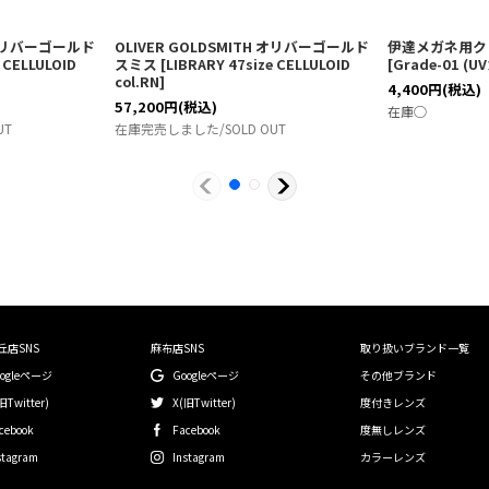
H オリバーゴールド
OLIVER GOLDSMITH オリバーゴールド
伊達メガネ用クリ
 CELLULOID
スミス
[
LIBRARY 47size CELLULOID
[
Grade-01 (
col.RN
]
4,400
円
(税込)
57,200
円
(税込)
在庫◯
UT
在庫完売しました/SOLD OUT
丘店SNS
麻布店SNS
取り扱いブランド一覧
oogleページ
Googleページ
その他ブランド
旧Twitter)
X(旧Twitter)
度付きレンズ
cebook
Facebook
度無しレンズ
stagram
Instagram
カラーレンズ