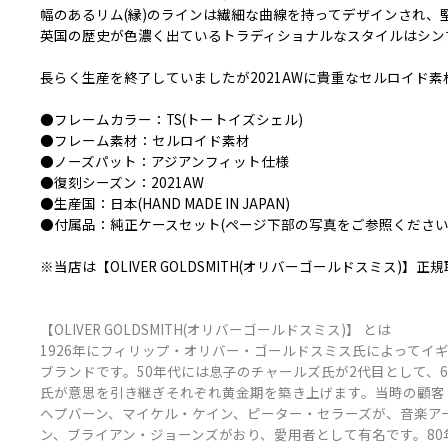
幅のあるリム(縁)のラインは繊細な曲線を持ってデザインされ
英国の歴史が色濃く出ているトラディショナルなスタイルはシン
長らく生産を終了していましたが2021AWに貴重なセルロイド
●フレームカラー：TS(トートイズシェル)
●フレーム素材：セルロイド素材
●ノーズパット：アジアンフィット仕様
●復刻シーズン：2021AW
●生産国：日本(HAND MADE IN JAPAN)
●付属品：純正ケースセット(ページ下部の写真をご参照ください
※当店は【OLIVER GOLDSMITH(オリバーゴールドスミス)】
【OLIVER GOLDSMITH(オリバーゴールドスミス)】 とは
1926年にフィリップ・オリバー・ゴールドスミス氏によってイ
ブランドです。50年代には息子のチャールズ氏が2代目として、6
氏が意思を引き継ぎそれぞれ黄金期を築き上げます。当時の顧客
ヘプバーン、マイケル・ケイン、ピーター・セラーズが、音楽ア
ン、ブライアン・ジョーンズがおり、愛用者として有名です。8