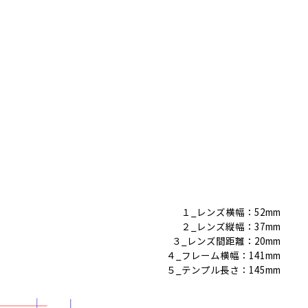
１_レンズ横幅：52mm
２_レンズ縦幅：37mm
３_レンズ間距離：20mm
４_フレーム横幅：141mm
５_テンプル長さ：145mm