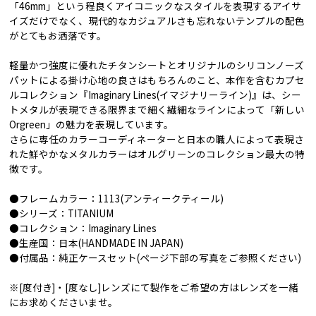
「46mm」という程良くアイコニックなスタイルを表現するアイサ
イズだけでなく、現代的なカジュアルさも忘れないテンプルの配色
がとてもお洒落です。
軽量かつ強度に優れたチタンシートとオリジナルのシリコンノーズ
パットによる掛け心地の良さはもちろんのこと、本作を含むカプセ
ルコレクション『Imaginary Lines(イマジナリーライン)』は、シー
トメタルが表現できる限界まで細く繊細なラインによって「新しい
Orgreen」の魅力を表現しています。
さらに専任のカラーコーディネーターと日本の職人によって表現さ
れた鮮やかなメタルカラーはオルグリーンのコレクション最大の特
徴です。
●フレームカラー：1113(アンティークティール)
●シリーズ：TITANIUM
●コレクション：Imaginary Lines
●生産国：日本(HANDMADE IN JAPAN)
●付属品：純正ケースセット(ページ下部の写真をご参照ください)
※[度付き]・[度なし]レンズにて製作をご希望の方はレンズを一緒
にお求めくださいませ。