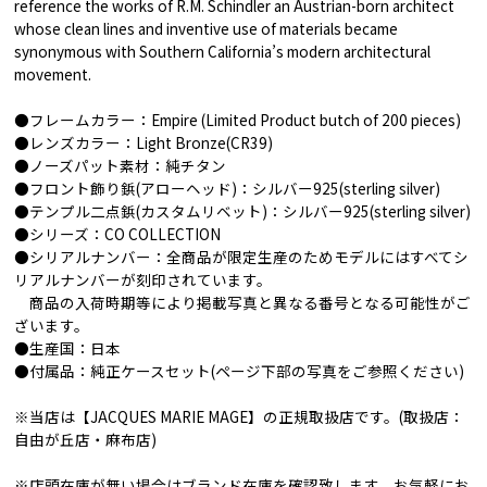
reference the works of R.M. Schindler an Austrian-born architect
whose clean lines and inventive use of materials became
synonymous with Southern California’s modern architectural
movement.
●フレームカラー：Empire (Limited Product butch of 200 pieces)
●レンズカラー：Light Bronze(CR39)
●ノーズパット素材：純チタン
●フロント飾り鋲(アローヘッド)：シルバー925(sterling silver)
●テンプル二点鋲(カスタムリベット)：シルバー925(sterling silver)
●シリーズ：CO COLLECTION
●シリアルナンバー：全商品が限定生産のためモデルにはすべてシ
リアルナンバーが刻印されています。
商品の入荷時期等により掲載写真と異なる番号となる可能性がご
ざいます。
●生産国：日本
●付属品：純正ケースセット(ページ下部の写真をご参照ください)
※当店は【JACQUES MARIE MAGE】の正規取扱店です。(取扱店：
自由が丘店・麻布店)
※店頭在庫が無い場合はブランド在庫を確認致します。お気軽にお