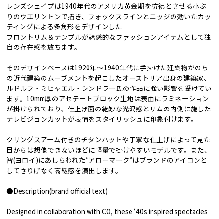
レンズシェイプは1940年代のアメリカ黄金期を彷彿とさせる小ぶ
りのウエリントンで描き、フォックスラインとエッジの効いたカッ
ティングによる多角形をデザインした
フロントリム＆テンプルが魅惑的なファッションアイテムとして独
自の存在感を放ちます。
そのデザインベースは1920年〜1940年代に手掛けた建築物がのち
の近代建築のムーブメントを起こしたオーストリア出身の建築家、
ルドルフ・ミヒャエル・シンドラー氏の作品に強い影響を受けてい
ます。10mm厚のアセテートブロック生地は表面にラミネーション
が掛けられており、仕上げ面の絶妙な光沢感とリムの内側に施した
テレビジョンカットが表情をスタイリッシュに印象付けます。
クリングスアーム付きのチタンパットや丁寧な仕上げによって見た
目からは想像できないほどに軽量で掛けやすいモデルです。また、
智(ヨロイ)にあしらわれた”アローマーク”はブランドのアイコンと
してさりげなく高級感を演出します。
●Description(brand official text)
Designed in collaboration with CO, these ‘40s inspired spectacles