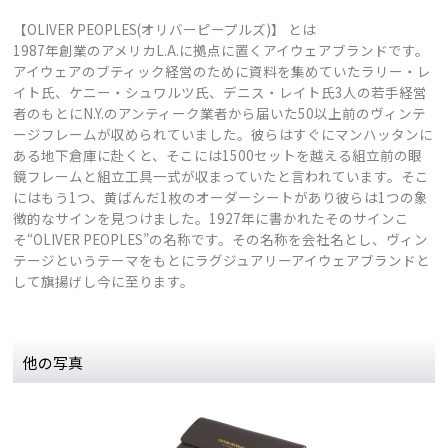
【OLIVER PEOPLES(オリバーピープルズ)】 とは
1987年創業のアメリカL.A.に拠点に置くアイウェアブランドです。
アイウェアのブティック経営のために資料を集めていたラリー・レ
イト氏、ケニー・シュワルツ氏、デニス・レイト氏3人の若手経営
者のもとにN.Y.のアンティーク業者から届いた50以上前のヴィンテ
ージフレームが収められていました。彼らはすぐにマンハッタンに
ある地下倉庫に赴くと、そこには1500セットを越える組立前の眼
鏡フレームと組立工具一式が収まっていたと言われています。そこ
にはもう1つ、黄ばんだ1枚のオーダーシートがあり彼らは1つの象
徴的なサインを見つけました。1927年に書かれたそのサインこ
そ“OLIVER PEOPLES”の名称です。その名称を会社名とし、ヴィン
テージというテーマをもとにラグジュアリーアイウェアブランドと
して旗揚げし今に至ります。
他の写真