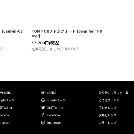
ド
[
Lauren-02
TOM FORD トムフォード
[
Jennifer TF8
45P
]
57,200
円
(税込)
UT
在庫完売しました/SOLD OUT
丘店SNS
麻布店SNS
取り扱いブランド一覧
oogleページ
Googleページ
その他ブランド
旧Twitter)
X(旧Twitter)
度付きレンズ
cebook
Facebook
度無しレンズ
stagram
Instagram
カラーレンズ