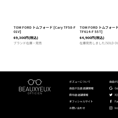
TOM FORD トムフォード
[
Cary TF58-F
TOM FORD トムフォー
01V
]
TF614-F 55T
]
69,300
円
(税込)
64,900
円
(税込)
ブランド在庫・完売
在庫完売しました/SOLD O
ボズューについて
自由が
自由が丘店 店舗情報
G
麻布店 店舗情報
X(
オフィシャルサイト
Fa
お問い合わせ
In