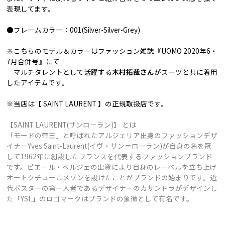
表現してます。
●フレームカラー：001(Silver-Silver-Grey)
※こちらのモデル＆カラーはファッション雑誌『UOMO 2020年6・
7月合併号』にて
マルチタレントとして活躍する
木村拓哉さん
がスーツと共に着用
したアイテムです。
※当店は【 SAINT LAURENT 】の正規取扱店です。
【SAINT LAURENT(サンローラン)】 とは
「モードの帝王」と呼ばれたアルジェリア出身のファッションデザ
イナーYves Saint-Laurent(イヴ・サン＝ローラン)が自身の名を冠
して1962年に創設したフランスを代表するファッションブランド
です。ピエール・ベルジェの出資により自身のレーベルを立ち上げ
オートクチュールメゾンを設けたことがブランドの始まりです。近
代ポスターの第一人者であるデザイナーのカサンドラがデザインし
た「YSL」のロゴマークはブランドの象徴として有名です。