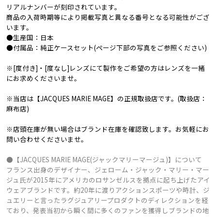
リアルナンバーが刻印されています。
商品の入荷時期等により掲載写真と異なる番号となる可能性がござ
います。
●生産国：日本
●付属品：純正ケースセット(ページ下部の写真をご参照ください)
※[度付き]・[度なし]レンズにて製作をご希望の方はレンズを一緒
にお求めくださいませ。
※当店は【JACQUES MARIE MAGE】の正規取扱店です。(取扱店：
麻布店)
※店頭在庫が無い場合はブランド在庫を確認致します。お気軽にお
問い合わせくださいませ。
●【JACQUES MARIE MAGE(ジャックマリーマージュ)】について
フランス出身のデザイナー、ジェローム・ジャック・マリー・マー
ジュ氏が2015年にアメリカのロサンゼルスを拠点に起ち上げたアイ
ウェアブランドです。約20年に渡りアクションスポーツや時計、ジ
ュエリーと言ったラグジュアリープロダクトのディレクションを経
ており、発表当初から瞬く間に多くのファンを獲得しブランドの地