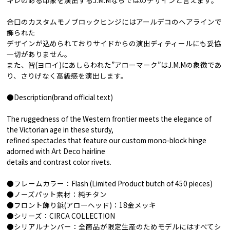
合口のカスタムモノブロックヒンジにはアールデコのヘアラインで
飾られた
デザインが込められておりサイドからの演出ディティールにも妥協
一切がありません。
また、智(ヨロイ)にあしらわれた”アローマーク”はJ.M.Mの象徴であ
り、さりげなく高級感を演出します。
●Description(brand official text)
The ruggedness of the Western frontier meets the elegance of
the Victorian age in these sturdy,
refined spectacles that feature our custom mono-block hinge
adorned with Art Deco hairline
details and contrast color rivets.
●フレームカラー：Flash (Limited Product butch of 450 pieces)
●ノーズパット素材：純チタン
●フロント飾り鋲(アローヘッド)：18金メッキ
●シリーズ：CIRCA COLLECTION
●シリアルナンバー：全商品が限定生産のためモデルにはすべてシ