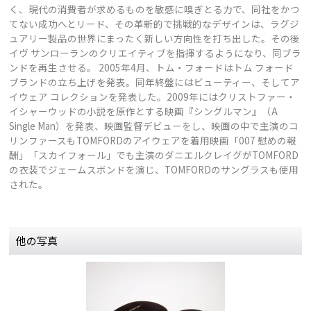
く、現代の消費者が求めるものを敏感に嗅ぎとる力で、同社をかつ
てない成功へとリード、その革新的で挑戦的なデザインは、ラグジ
ュアリー製品の世界にまったく新しい方向性を打ち出した。その後
イヴ サンローランのクリエイティブを指揮するようになり、同ブラ
ンドを再生させる。 2005年4月、トム・フォードはトム フォード
ブランドの立ち上げを発表。同年終盤にはビューティー、そしてア
イウェア コレクションを発表した。2009年にはクリストファー・
イシャーウッドの小説を原作とする映画『シングルマン』（A
Single Man）を発表、映画監督デビューをし、映画の中で主演のコ
リンファースもTOMFORDのアイウェアを着用映画「007 慰めの報
酬」「スカイフォール」でも主演のダニエルクレイグがTOMFORD
の衣装でジェームスボンドを演じ、TOMFORDのサングラスも使用
された。
他の写真