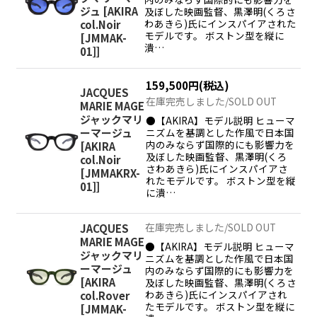
ジュ
[
AKIRA
及ぼした映画監督、黒澤明(くろさ
わあきら)氏にインスパイアされた
col.Noir
モデルです。 ボストン型を縦に
[JMMAK-
潰…
01]
]
159,500
円
(税込)
JACQUES
在庫完売しました/SOLD OUT
MARIE MAGE
ジャックマリ
●【AKIRA】モデル説明 ヒューマ
ニズムを基調とした作風で日本国
ーマージュ
内のみならず国際的にも影響力を
[
AKIRA
及ぼした映画監督、黒澤明(くろ
col.Noir
さわあきら)氏にインスパイアさ
[JMMAKRX-
れたモデルです。 ボストン型を縦
01]
]
に潰…
在庫完売しました/SOLD OUT
JACQUES
MARIE MAGE
●【AKIRA】モデル説明 ヒューマ
ジャックマリ
ニズムを基調とした作風で日本国
ーマージュ
内のみならず国際的にも影響力を
[
AKIRA
及ぼした映画監督、黒澤明(くろさ
わあきら)氏にインスパイアされ
col.Rover
たモデルです。 ボストン型を縦に
[JMMAK-