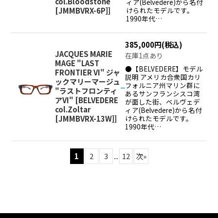
col.Bloodstone
ィア(Belvedere)から名付
[JMMBVRX-6P]
]
けられたモデルです。
1990年代…
385,000
円
(税込)
JACQUES MARIE
在庫1点あり
MAGE "LAST
●【BELVEDERE】モデル
FRONTIER VI" ジャ
説明 アメリカ合衆国カリ
ックマリーマージュ
フォルニア州マリン群に
"ラストフロンティ
あるサンフランシスコ湾
アVI"
[
BELVEDERE
が面した街、ベルヴェデ
col.Zoltar
ィア(Belvedere)から名付
[JMMBVRX-13W]
]
けられたモデルです。
1990年代…
1
2
3
...
12
次
»