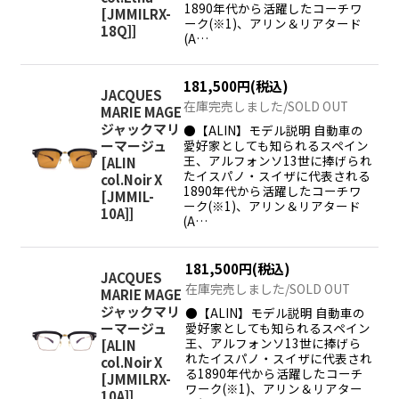
1890年代から活躍したコーチワ
[JMMILRX-
ーク(※1)、アリン＆リアタード
18Q]
]
(A…
181,500
円
(税込)
JACQUES
在庫完売しました/SOLD OUT
MARIE MAGE
ジャックマリ
●【ALIN】モデル説明 自動車の
愛好家としても知られるスペイン
ーマージュ
王、アルフォンソ13世に捧げられ
[
ALIN
たイスパノ・スイザに代表される
col.Noir X
1890年代から活躍したコーチワ
[JMMIL-
ーク(※1)、アリン＆リアタード
10A]
]
(A…
181,500
円
(税込)
JACQUES
在庫完売しました/SOLD OUT
MARIE MAGE
ジャックマリ
●【ALIN】モデル説明 自動車の
愛好家としても知られるスペイン
ーマージュ
王、アルフォンソ13世に捧げら
[
ALIN
れたイスパノ・スイザに代表され
col.Noir X
る1890年代から活躍したコーチ
[JMMILRX-
ワーク(※1)、アリン＆リアター
10A]
]