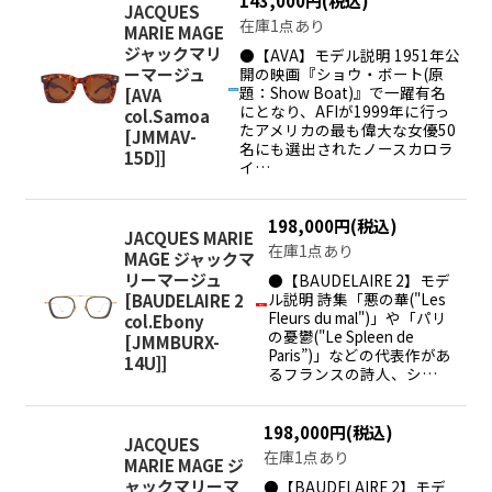
143,000
円
(税込)
JACQUES
在庫1点あり
MARIE MAGE
ジャックマリ
●【AVA】モデル説明 1951年公
開の映画『ショウ・ボート(原
ーマージュ
題：Show Boat)』で一躍有名
[
AVA
にとなり、AFIが1999年に行っ
col.Samoa
たアメリカの最も偉大な女優50
[JMMAV-
名にも選出されたノースカロラ
15D]
]
イ…
198,000
円
(税込)
JACQUES MARIE
在庫1点あり
MAGE ジャックマ
リーマージュ
●【BAUDELAIRE 2】モデ
ル説明 詩集「悪の華("Les
[
BAUDELAIRE 2
Fleurs du mal")」や「パリ
col.Ebony
の憂鬱("Le Spleen de
[JMMBURX-
Paris”)」などの代表作があ
14U]
]
るフランスの詩人、シ…
198,000
円
(税込)
JACQUES
在庫1点あり
MARIE MAGE ジ
ャックマリーマ
●【BAUDELAIRE 2】モデ