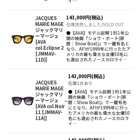
イ…
143,000
円
(税込)
JACQUES
MARIE MAGE
在庫完売しました/SOLD OUT
ジャックマリ
●【AVA】モデル説明 1951年公
ーマージュ
開の映画『ショウ・ボート(原
[
AVA
題：Show Boat)』で一躍有名と
col.Eclipse 2
なり、AFIが1999年に行ったたア
[JMMAV-
メリカの最も偉大な女優50名に
11D]
]
も選出されたノースカロライ…
143,000
円
(税込)
JACQUES
在庫1点あり
MARIE MAGE
●【AVA】モデル説明 1951年公
ジャックマリ
開の映画『ショウ・ボート(原
ーマージュ
題：Show Boat)』で一躍有名
[
AVA col.Noir
にとなり、AFIが1999年に行っ
11 [JMMAV-
たアメリカの最も偉大な女優50
11A]
]
名にも選出されたノースカロラ
イ…