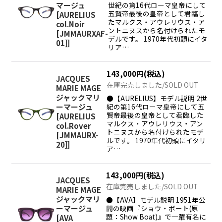
世紀の第16代ローマ皇帝にして
マージュ
五賢帝最後の皇帝として君臨し
[
AURELIUS
たマルクス・アウレリウス・ア
col.Noir
ントニヌスから名付けられたモ
[JMMAURXAF-
デルです。 1970年代初頭にイタ
01]
]
リア…
143,000
円
(税込)
JACQUES
在庫完売しました/SOLD OUT
MARIE MAGE
ジャックマリ
●【AURELIUS】モデル説明 2世
紀の第16代ローマ皇帝にして五
ーマージュ
賢帝最後の皇帝として君臨した
[
AURELIUS
マルクス・アウレリウス・アン
col.Rover
トニヌスから名付けられたモデ
[JMMAURX-
ルです。 1970年代初頭にイタリ
20]
]
ア…
143,000
円
(税込)
JACQUES
在庫完売しました/SOLD OUT
MARIE MAGE
ジャックマリ
●【AVA】モデル説明 1951年公
開の映画『ショウ・ボート(原
ーマージュ
題：Show Boat)』で一躍有名に
[
AVA