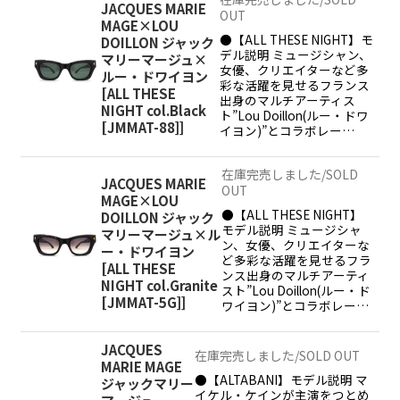
JACQUES MARIE
OUT
MAGE×LOU
●【ALL THESE NIGHT】モ
DOILLON ジャック
デル説明 ミュージシャン、
マリーマージュ×
女優、クリエイターなど多
ルー・ドワイヨン
彩な活躍を見せるフランス
[
ALL THESE
出身のマルチアーティス
NIGHT col.Black
ト”Lou Doillon(ルー・ドワ
[JMMAT-88]
]
イヨン)”とコラボレー…
在庫完売しました/SOLD
JACQUES MARIE
OUT
MAGE×LOU
●【ALL THESE NIGHT】
DOILLON ジャック
モデル説明 ミュージシャ
マリーマージュ×ル
ン、女優、クリエイターな
ー・ドワイヨン
ど多彩な活躍を見せるフラ
[
ALL THESE
ンス出身のマルチアーティ
NIGHT col.Granite
スト”Lou Doillon(ルー・ド
[JMMAT-5G]
]
ワイヨン)”とコラボレー…
JACQUES
在庫完売しました/SOLD OUT
MARIE MAGE
●【ALTABANI】モデル説明 マ
ジャックマリー
イケル・ケインが主演をつとめ