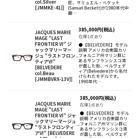
col.Silver
匠、サミュエル・ベケット
[JMMKE-41]
]
(Samuel Beckett)が1980年代中
期…
385,000
円
(税込)
JACQUES MARIE
在庫1点あり
MAGE "LAST
FRONTIER VI" ジ
●【BELVEDERE】モデル
ャックマリーマー
説明 アメリカ合衆国カリ
フォルニア州マリン群に
ジュ "ラストフロン
あるサンフランシスコ湾
ティアVI"
が面した街、ベルヴェデ
[
BELVEDERE
ィア(Belvedere)から名付
col.Beau
けられたモデルです。
[JMMBVRX-13V]
]
1990年代…
385,000
円
(税込)
JACQUES MARIE
在庫1点あり
MAGE "LAST
●【BELVEDERE】モデル
FRONTIER VI" ジャ
説明 アメリカ合衆国カリ
ックマリーマージュ
フォルニア州マリン群に
"ラストフロンティ
あるサンフランシスコ湾
アVI"
[
BELVEDERE
が面した街、ベルヴェデ