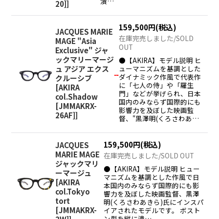
潰…
20]
]
159,500
円
(税込)
JACQUES MARIE
在庫完売しました/SOLD
MAGE "Asia
OUT
Exclusive" ジャ
ックマリーマージ
●【AKIRA】モデル説明 ヒ
ュ アジア エクス
ューマニズムを基調とした
ダイナミック作風で代表作
クルーシブ
に「七人の侍」や「羅生
[
AKIRA
門」などが挙げられ、日本
col.Shadow
国内のみならず国際的にも
[JMMAKRX-
影響力を及ぼした映画監
26AF]
]
督、"黒澤明(くろさわあ…
159,500
円
(税込)
JACQUES
MARIE MAGE
在庫完売しました/SOLD OUT
ジャックマリ
●【AKIRA】モデル説明 ヒュー
ーマージュ
マニズムを基調とした作風で日
[
AKIRA
本国内のみならず国際的にも影
col.Tokyo
響力を及ぼした映画監督、黒澤
tort
明(くろさわあきら)氏にインスパ
[JMMAKRX-
イアされたモデルです。 ボスト
ン型を縦に潰…