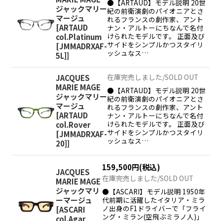
●【ARTAUD】モデル説明 20世
ジャックマリー
紀の前衛演劇のパイオニアとさ
マージュ
れるフランスの劇作家、アント
[
ARTAUD
ナン・アルトーにちなんで名付
けられたモデルです。 正面及び
col.Platinum
サイドをシンプルかつスタイリ
[JMMADRXAF-
ッシュなス…
5L]
]
在庫完売しました/SOLD OUT
JACQUES
MARIE MAGE
●【ARTAUD】モデル説明 20世
ジャックマリー
紀の前衛演劇のパイオニアとさ
マージュ
れるフランスの劇作家、アント
[
ARTAUD
ナン・アルトーにちなんで名付
けられたモデルです。 正面及び
col.Rover
サイドをシンプルかつスタイリ
[JMMADRXAF-
ッシュなス…
20]
]
159,500
円
(税込)
JACQUES
在庫完売しました/SOLD OUT
MARIE MAGE
ジャックマリ
●【ASCARI】モデル説明 1950年
代前期に活躍したイタリア・ミラ
ーマージュ
ノ出身のF1ドライバーで「フライ
[
ASCARI
ング・ミラン(空飛ぶミラノ人)」
col.Agar