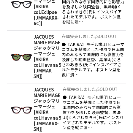
ーマージュ
国内のみならず国際的にも影響力
[
AKIRA
を及ぼした映画監督、黒澤明(く
ろさわあきら)氏にインスパイア
col.Eclipse
されたモデルです。 ボストン型
[JMMAKRX-
を縦に潰…
6C]
]
在庫完売しました/SOLD OUT
JACQUES
MARIE MAGE
●【AKIRA】モデル説明 ヒューマ
ジャックマリ
ニズムを基調とした作風で日本国
ーマージュ
内のみならず国際的にも影響力を
[
AKIRA
及ぼした映画監督、黒澤明(くろ
さわあきら)氏にインスパイアさ
col.Havana 5
れたモデルです。 ボストン型を
[JMMAK-
縦に潰…
5N]
]
在庫完売しました/SOLD OUT
JACQUES
MARIE MAGE
●【AKIRA】モデル説明 ヒュー
ジャックマリ
マニズムを基調とした作風で日
ーマージュ
本国内のみならず国際的にも影
[
AKIRA
響力を及ぼした映画監督、黒澤
明(くろさわあきら)氏にインスパ
col.Havana 5
イアされたモデルです。 ボスト
[JMMAKRX-
ン型を縦に潰…
5N]
]