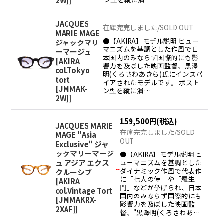
2W]
]
JACQUES
在庫完売しました/SOLD OUT
MARIE MAGE
●【AKIRA】モデル説明 ヒュー
ジャックマリ
マニズムを基調とした作風で日
ーマージュ
本国内のみならず国際的にも影
[
AKIRA
響力を及ぼした映画監督、黒澤
col.Tokyo
明(くろさわあきら)氏にインスパ
tort
イアされたモデルです。 ボスト
[JMMAK-
ン型を縦に潰…
2W]
]
159,500
円
(税込)
JACQUES MARIE
在庫完売しました/SOLD
MAGE "Asia
OUT
Exclusive" ジャ
ックマリーマージ
●【AKIRA】モデル説明 ヒ
ュ アジア エクス
ューマニズムを基調とした
ダイナミック作風で代表作
クルーシブ
に「七人の侍」や「羅生
[
AKIRA
門」などが挙げられ、日本
col.Vintage Tort
国内のみならず国際的にも
[JMMAKRX-
影響力を及ぼした映画監
2XAF]
]
督、"黒澤明(くろさわあ…