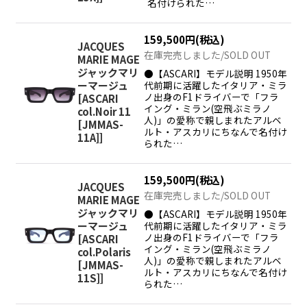
名付けられた…
159,500
円
(税込)
JACQUES
在庫完売しました/SOLD OUT
MARIE MAGE
ジャックマリ
●【ASCARI】モデル説明 1950年
代前期に活躍したイタリア・ミラ
ーマージュ
ノ出身のF1ドライバーで「フラ
[
ASCARI
イング・ミラン(空飛ぶミラノ
col.Noir 11
人)」の愛称で親しまれたアルベ
[JMMAS-
ルト・アスカリにちなんで名付け
11A]
]
られた…
159,500
円
(税込)
JACQUES
在庫完売しました/SOLD OUT
MARIE MAGE
ジャックマリ
●【ASCARI】モデル説明 1950年
代前期に活躍したイタリア・ミラ
ーマージュ
ノ出身のF1ドライバーで「フラ
[
ASCARI
イング・ミラン(空飛ぶミラノ
col.Polaris
人)」の愛称で親しまれたアルベ
[JMMAS-
ルト・アスカリにちなんで名付け
11S]
]
られた…