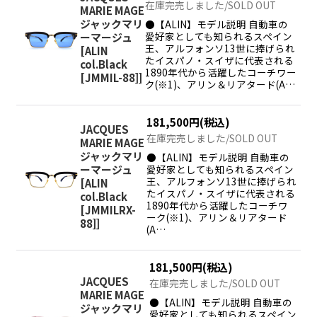
在庫完売しました/SOLD OUT
MARIE MAGE
ジャックマリ
●【ALIN】モデル説明 自動車の
愛好家としても知られるスペイン
ーマージュ
王、アルフォンソ13世に捧げられ
[
ALIN
たイスパノ・スイザに代表される
col.Black
1890年代から活躍したコーチワー
[JMMIL-88]
]
ク(※1)、アリン＆リアタード(A…
181,500
円
(税込)
JACQUES
在庫完売しました/SOLD OUT
MARIE MAGE
ジャックマリ
●【ALIN】モデル説明 自動車の
愛好家としても知られるスペイン
ーマージュ
王、アルフォンソ13世に捧げられ
[
ALIN
たイスパノ・スイザに代表される
col.Black
1890年代から活躍したコーチワ
[JMMILRX-
ーク(※1)、アリン＆リアタード
88]
]
(A…
181,500
円
(税込)
JACQUES
在庫完売しました/SOLD OUT
MARIE MAGE
●【ALIN】モデル説明 自動車の
ジャックマリ
愛好家としても知られるスペイン