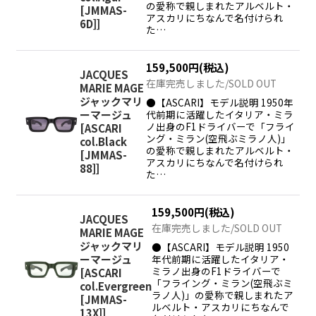
の愛称で親しまれたアルベルト・
[JMMAS-
アスカリにちなんで名付けられ
6D]
]
た…
159,500
円
(税込)
JACQUES
在庫完売しました/SOLD OUT
MARIE MAGE
ジャックマリ
●【ASCARI】モデル説明 1950年
代前期に活躍したイタリア・ミラ
ーマージュ
ノ出身のF1ドライバーで「フライ
[
ASCARI
ング・ミラン(空飛ぶミラノ人)」
col.Black
の愛称で親しまれたアルベルト・
[JMMAS-
アスカリにちなんで名付けられ
88]
]
た…
159,500
円
(税込)
JACQUES
在庫完売しました/SOLD OUT
MARIE MAGE
ジャックマリ
●【ASCARI】モデル説明 1950
年代前期に活躍したイタリア・
ーマージュ
ミラノ出身のF1ドライバーで
[
ASCARI
「フライング・ミラン(空飛ぶミ
col.Evergreen
ラノ人)」の愛称で親しまれたア
[JMMAS-
ルベルト・アスカリにちなんで
13X]
]