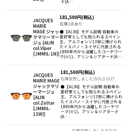
ド(A…
181,500
円
(税込)
JACQUES
在庫1点あり
MARIE
MAGE ジャッ
●【ALIN】モデル説明 自動車の
愛好家としても知られるスペイン
クマリーマー
王、アルフォンソ13世に捧げられ
ジュ
[
ALIN
たイスパノ・スイザに代表される
col.Viper
1890年代から活躍したコーチワー
[JMMIL-1N]
]
ク(※1)、アリン＆リアタード(A…
181,500
円
(税込)
JACQUES
在庫完売しました/SOLD OUT
MARIE MAGE
ジャックマリ
●【ALIN】モデル説明 自動車の
愛好家としても知られるスペイン
ーマージュ
王、アルフォンソ13世に捧げられ
[
ALIN
たイスパノ・スイザに代表される
col.Zoltar
1890年代から活躍したコーチワ
[JMMIL-
ーク(※1)、アリン＆リアタード
13W]
]
(A…
在庫完売しました/SOLD