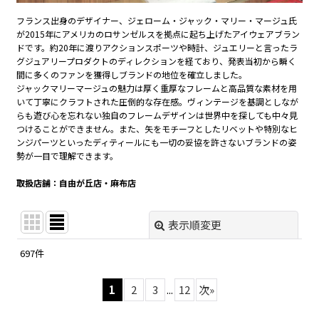
フランス出身のデザイナー、ジェローム・ジャック・マリー・マージュ氏
が2015年にアメリカのロサンゼルスを拠点に起ち上げたアイウェアブラン
ドです。約20年に渡りアクションスポーツや時計、ジュエリーと言ったラ
グジュアリープロダクトのディレクションを経ており、発表当初から瞬く
間に多くのファンを獲得しブランドの地位を確立しました。
ジャックマリーマージュの魅力は厚く重厚なフレームと高品質な素材を用
いて丁寧にクラフトされた圧倒的な存在感。ヴィンテージを基調としなが
らも遊び心を忘れない独自のフレームデザインは世界中を探しても中々見
つけることができません。また、矢をモチーフとしたリベットや特別なヒ
ンジパーツといったディティールにも一切の妥協を許さないブランドの姿
勢が一目で理解できます。
取扱店舗：自由が丘店・麻布店
表示順変更
閉じる
697
件
表示数
:
1
2
3
...
12
次
»
在庫あり