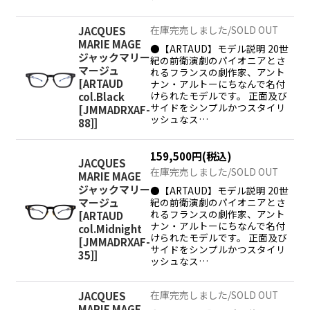
在庫完売しました/SOLD OUT
JACQUES
MARIE MAGE
●【ARTAUD】モデル説明 20世
ジャックマリー
紀の前衛演劇のパイオニアとさ
マージュ
れるフランスの劇作家、アント
[
ARTAUD
ナン・アルトーにちなんで名付
けられたモデルです。 正面及び
col.Black
サイドをシンプルかつスタイリ
[JMMADRXAF-
ッシュなス…
88]
]
159,500
円
(税込)
JACQUES
在庫完売しました/SOLD OUT
MARIE MAGE
ジャックマリー
●【ARTAUD】モデル説明 20世
紀の前衛演劇のパイオニアとさ
マージュ
れるフランスの劇作家、アント
[
ARTAUD
ナン・アルトーにちなんで名付
col.Midnight
けられたモデルです。 正面及び
[JMMADRXAF-
サイドをシンプルかつスタイリ
35]
]
ッシュなス…
在庫完売しました/SOLD OUT
JACQUES
MARIE MAGE