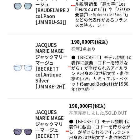
ル説明 詩集「悪の華("Les
ージュ
Fleurs du mal")」や「パリの
[
BAUDELAIRE 2
憂鬱("Le Spleen de Paris”)」
col.Paon
などの代表作があるフラン
[JMMBU-S3]
]
スの詩人、シ…
198,000
円
(税込)
JACQUES
在庫1点あり
MARIE MAGE
ジャックマリー
●【BECKETT】モデル説明 代
表作に戯曲「ゴドーを待ちな
マージュ
がら」が挙げられるアイルラ
[
BECKETT
ンド出身の20世紀文学・劇作
col.Antique
家の巨匠、サミュエル・ベケ
Silver
ット(Samuel Beckett)が1980
[JMMKE-2H]
]
年代中期…
198,000
円
(税込)
JACQUES
在庫完売しました/SOLD OUT
MARIE MAGE
●【BECKETT】モデル説明 代
ジャックマリ
表作に戯曲「ゴドーを待ちなが
ーマージュ
ら」が挙げられるアイルランド
[
BECKETT
出身の20世紀文学・劇作家の巨