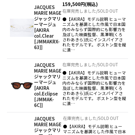
159,500
円
(税込)
並び順
:
JACQUES
在庫完売しました/SOLD OUT
MARIE MAGE
ジャックマリ
●【AKIRA】モデル説明 ヒューマ
絞り込む
ニズムを基調とした作風で日本国
ーマージュ
内のみならず国際的にも影響力を
[
AKIRA
及ぼした映画監督、黒澤明(くろ
col.Clear
さわあきら)氏にインスパイアさ
[JMMAKRX-
れたモデルです。 ボストン型を縦
63]
]
に潰…
在庫完売しました/SOLD OUT
JACQUES
MARIE MAGE
●【AKIRA】モデル説明 ヒューマ
ジャックマリ
ニズムを基調とした作風で日本国
ーマージュ
内のみならず国際的にも影響力を
[
AKIRA
及ぼした映画監督、黒澤明(くろ
さわあきら)氏にインスパイアさ
col.Eclipse
れたモデルです。 ボストン型を縦
[JMMAK-
に潰…
6C]
]
在庫完売しました/SOLD OUT
JACQUES
MARIE MAGE
●【AKIRA】モデル説明 ヒュー
ジャックマリ
マニズムを基調とした作風で日本