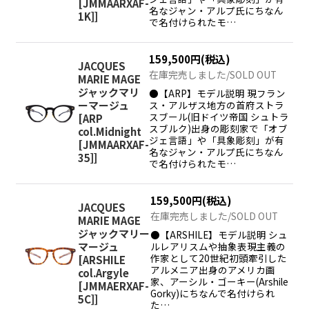
[JMMAARXAF-
名なジャン・アルプ氏にちなん
1K]
]
で名付けられたモ…
159,500
円
(税込)
JACQUES
在庫完売しました/SOLD OUT
MARIE MAGE
ジャックマリ
●【ARP】モデル説明 現フラン
ス・アルザス地方の首府ストラ
ーマージュ
スブール(旧ドイツ帝国 シュトラ
[
ARP
スブルク)出身の彫刻家で「オブ
col.Midnight
ジェ言語」や「具象彫刻」が有
[JMMAARXAF-
名なジャン・アルプ氏にちなん
35]
]
で名付けられたモ…
159,500
円
(税込)
JACQUES
在庫完売しました/SOLD OUT
MARIE MAGE
ジャックマリー
●【ARSHILE】モデル説明 シュ
ルレアリスムや抽象表現主義の
マージュ
作家として20世紀初頭牽引した
[
ARSHILE
アルメニア出身のアメリカ画
col.Argyle
家、アーシル・ゴーキー(Arshile
[JMMAERXAF-
Gorky)にちなんで名付けられ
5C]
]
た…