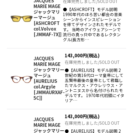
JACQUES
在庫完売しました/SOLD OUT
MARIE MAGE
●【ASHCROFT】モデル説明
ジャックマリ
1990年代のほろ苦い都会の音楽
ーマージュ
シーンからインスピレーション
[
ASHCROFT
を得てデザインされたモデルで
col.Volvox
す。 当時のアイウェアシーンで
[JMMAF-7X]
]
流行の真っ只中であるレクタン
グル(長方形…
143,000
円
(税込)
JACQUES
在庫完売しました/SOLD OUT
MARIE MAGE
ジャックマリー
●【AURELIUS】モデル説明 2
世紀の第16代ローマ皇帝にして
マージュ
五賢帝最後の皇帝として君臨し
[
AURELIUS
たマルクス・アウレリウス・ア
col.Argyle
ントニヌスから名付けられたモ
[JMMAURXAF-
デルです。 1970年代初頭にイタ
5C]
]
リア…
143,000
円
(税込)
JACQUES
在庫完売しました/SOLD OUT
MARIE MAGE
ジャックマリー
●【AURELIUS】モデル説明 2