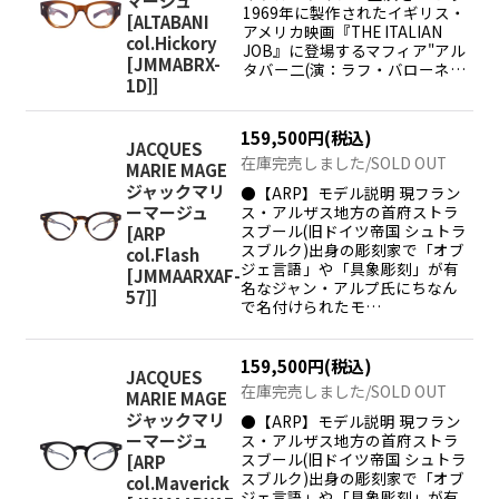
マージュ
1969年に製作されたイギリス・
[
ALTABANI
アメリカ映画『THE ITALIAN
col.Hickory
JOB』に登場するマフィア"アル
[JMMABRX-
タバー二(演：ラフ・バローネ…
1D]
]
159,500
円
(税込)
JACQUES
在庫完売しました/SOLD OUT
MARIE MAGE
ジャックマリ
●【ARP】モデル説明 現フラン
ス・アルザス地方の首府ストラ
ーマージュ
スブール(旧ドイツ帝国 シュトラ
[
ARP
スブルク)出身の彫刻家で「オブ
col.Flash
ジェ言語」や「具象彫刻」が有
[JMMAARXAF-
名なジャン・アルプ氏にちなん
57]
]
で名付けられたモ…
159,500
円
(税込)
JACQUES
在庫完売しました/SOLD OUT
MARIE MAGE
ジャックマリ
●【ARP】モデル説明 現フラン
ス・アルザス地方の首府ストラ
ーマージュ
スブール(旧ドイツ帝国 シュトラ
[
ARP
スブルク)出身の彫刻家で「オブ
col.Maverick
ジェ言語」や「具象彫刻」が有