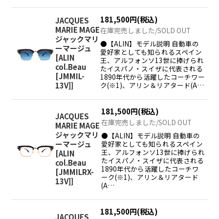
181,500
円
(税込)
JACQUES
MARIE MAGE
在庫完売しました/SOLD OUT
ジャックマリ
●【ALIN】モデル説明 自動車の
ーマージュ
愛好家としても知られるスペイン
[
ALIN
王、アルフォンソ13世に捧げられ
col.Beau
たイスパノ・スイザに代表される
[JMMIL-
1890年代から活躍したコーチワー
13V]
]
ク(※1)、アリン＆リアタード(A…
181,500
円
(税込)
JACQUES
在庫完売しました/SOLD OUT
MARIE MAGE
ジャックマリ
●【ALIN】モデル説明 自動車の
愛好家としても知られるスペイン
ーマージュ
王、アルフォンソ13世に捧げられ
[
ALIN
たイスパノ・スイザに代表される
col.Beau
1890年代から活躍したコーチワ
[JMMILRX-
ーク(※1)、アリン＆リアタード
13V]
]
(A…
181,500
円
(税込)
JACQUES