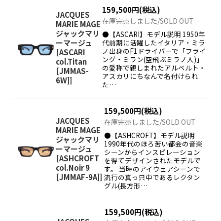
159,500
円
(税込)
JACQUES
在庫完売しました/SOLD OUT
MARIE MAGE
ジャックマリ
●【ASCARI】モデル説明 1950年
代前期に活躍したイタリア・ミラ
ーマージュ
ノ出身のF1ドライバーで「フライ
[
ASCARI
ング・ミラン(空飛ぶミラノ人)」
col.Titan
の愛称で親しまれたアルベルト・
[JMMAS-
アスカリにちなんで名付けられ
6W]
]
た…
159,500
円
(税込)
JACQUES
在庫完売しました/SOLD OUT
MARIE MAGE
●【ASHCROFT】モデル説明
ジャックマリ
1990年代のほろ苦い都会の音楽
ーマージュ
シーンからインスピレーション
[
ASHCROFT
を得てデザインされたモデルで
col.Noir 9
す。 当時のアイウェアシーンで
[JMMAF-9A]
]
流行の真っ只中であるレクタン
グル(長方形…
159,500
円
(税込)