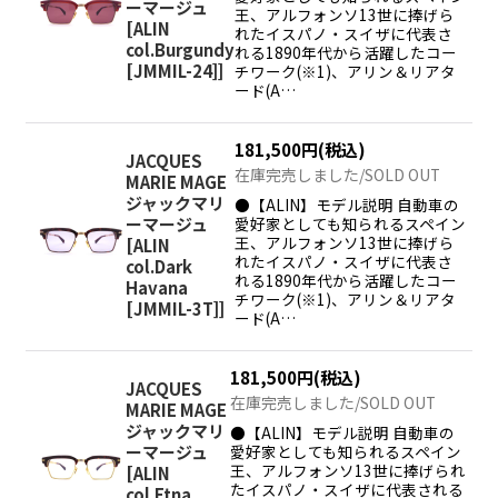
ーマージュ
王、アルフォンソ13世に捧げら
[
ALIN
れたイスパノ・スイザに代表さ
col.Burgundy
れる1890年代から活躍したコー
[JMMIL-24]
]
チワーク(※1)、アリン＆リアタ
ード(A…
181,500
円
(税込)
JACQUES
在庫完売しました/SOLD OUT
MARIE MAGE
ジャックマリ
●【ALIN】モデル説明 自動車の
愛好家としても知られるスペイン
ーマージュ
王、アルフォンソ13世に捧げら
[
ALIN
れたイスパノ・スイザに代表さ
col.Dark
れる1890年代から活躍したコー
Havana
チワーク(※1)、アリン＆リアタ
[JMMIL-3T]
]
ード(A…
181,500
円
(税込)
JACQUES
在庫完売しました/SOLD OUT
MARIE MAGE
ジャックマリ
●【ALIN】モデル説明 自動車の
愛好家としても知られるスペイン
ーマージュ
王、アルフォンソ13世に捧げられ
[
ALIN
たイスパノ・スイザに代表される
col.Etna