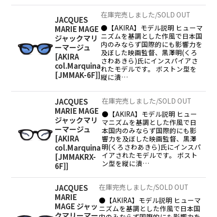
在庫完売しました/SOLD OUT
JACQUES
●【AKIRA】モデル説明 ヒューマ
MARIE MAGE
ニズムを基調とした作風で日本国
ジャックマリ
内のみならず国際的にも影響力を
ーマージュ
及ぼした映画監督、黒澤明(くろ
[
AKIRA
さわあきら)氏にインスパイアさ
col.Marquina
れたモデルです。 ボストン型を
[JMMAK-6F]
]
縦に潰…
在庫完売しました/SOLD OUT
JACQUES
MARIE MAGE
●【AKIRA】モデル説明 ヒュー
ジャックマリ
マニズムを基調とした作風で日
ーマージュ
本国内のみならず国際的にも影
[
AKIRA
響力を及ぼした映画監督、黒澤
明(くろさわあきら)氏にインスパ
col.Marquina
イアされたモデルです。 ボスト
[JMMAKRX-
ン型を縦に潰…
6F]
]
在庫完売しました/SOLD OUT
JACQUES
MARIE
●【AKIRA】モデル説明 ヒューマ
MAGE ジャッ
ニズムを基調とした作風で日本国
クマリーマー
内のみならず国際的にも影響力を