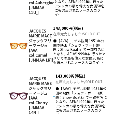
となり、AFIが1999年に行った
col.Aubergine
アメリカの最も偉大な女優50名
[JMMAV-
にも選出されたノースカロラ
11U]
]
イ…
143,000
円
(税込)
JACQUES
在庫完売しました/SOLD OUT
MARIE MAGE
ジャックマリ
●【AVA】モデル説明 1951年公
開の映画『ショウ・ボート(原
ーマージュ
題：Show Boat)』で一躍有名に
[
AVA
となり、AFIが1999年に行ったア
col.Camel
メリカの最も偉大な女優50名に
[JMMAV-1R]
]
も選出されたノースカロライ…
143,000
円
(税込)
JACQUES
在庫完売しました/SOLD OUT
MARIE MAGE
ジャックマリ
●【AVA】モデル説明 1951年公
開の映画『ショウ・ボート(原
ーマージュ
題：Show Boat)』で一躍有名に
[
AVA
となり、AFIが1999年に行った
col.Cherry
アメリカの最も偉大な女優50名
[JMMAV-
にも選出されたノースカロラ
14N]
]