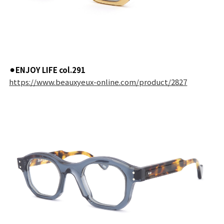
⚫︎ENJOY LIFE col.291
https://www.beauxyeux-online.com/product/2827