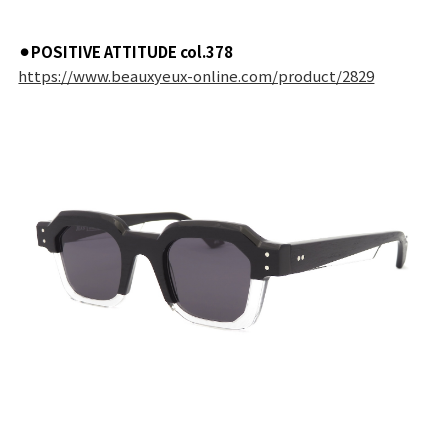
⚫︎POSITIVE ATTITUDE col.378
https://www.beauxyeux-online.com/product/2829