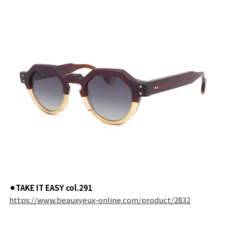
⚫︎TAKE IT EASY col.291
https://www.beauxyeux-online.com/product/2832