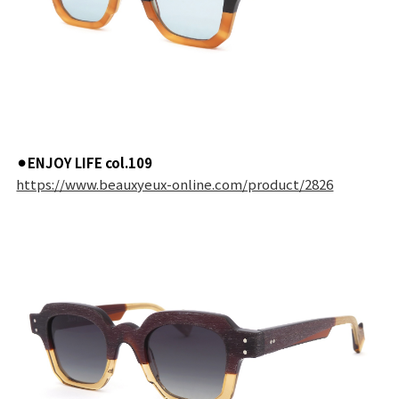
⚫︎ENJOY LIFE col.109
https://www.beauxyeux-online.com/product/2826