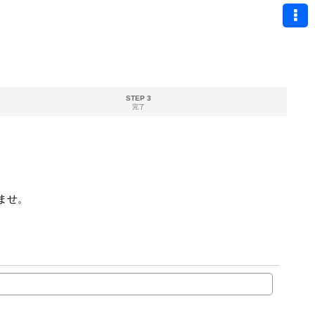
STEP 3
完了
ませ。