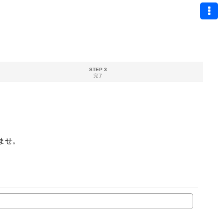
STEP 3
完了
ませ。