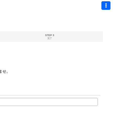
STEP 3
完了
ませ。