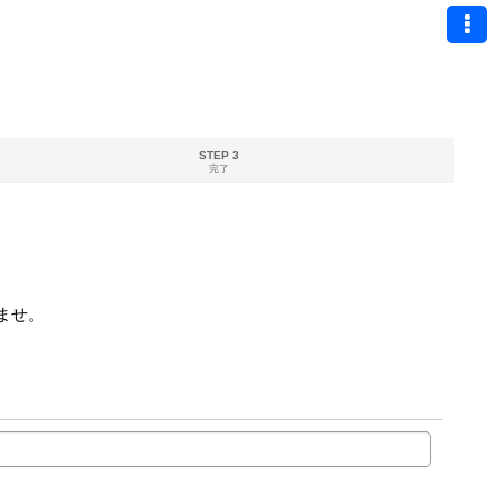
STEP 3
完了
ませ。