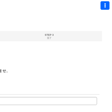
STEP 3
完了
ませ。